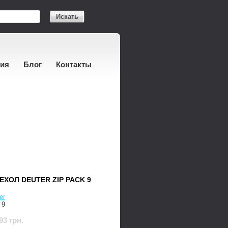
Искать
тия
Блог
Контакты
ХОЛ DEUTER ZIP PACK 9
er
 9
93 грн.