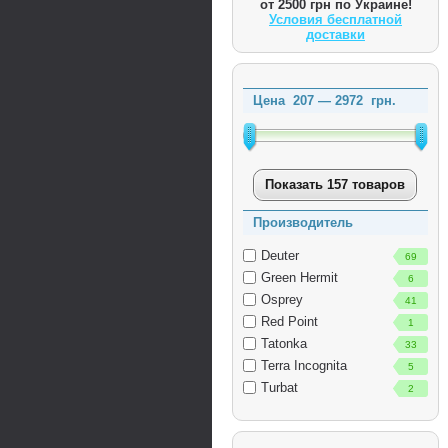
от 2500 грн по Украине!
Условия бесплатной
доставки
Цена
207
—
2972
грн.
Показать 157 товаров
Производитель
Deuter
69
Green Hermit
6
Osprey
41
Red Point
1
Tatonka
33
Terra Incognita
5
Turbat
2