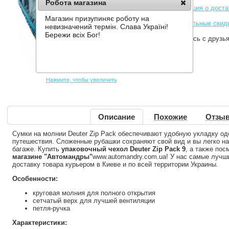
Робота магазина
Информация о доста
Магазин призупиняє роботу на
Накопительные скид
невизначений термін. Слава Україні!
Бережи всіх Бог!
Поделитесь с друзь
Нажмите, чтобы увеличить
Описание
Похожие
Отзыв
Сумки на молнии Deuter Zip Pack обеспечивают удобную укладку о
путешествия. Сложенные рубашки сохраняют свой вид и вы легко на
багаже. Купить
упаковочный чехол Deuter Zip Pack 9
, а также пос
магазине "Автомандры"
www.automandry.com.ua! У нас самые лучш
доставку товара курьером в Киеве и по всей территории Украины.
Особенности:
круговая молния для полного открытия
сетчатый верх для лучшей вентиляции
петля-ручка
Характеристики: