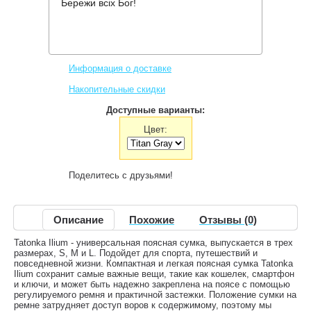
Бережи всіх Бог!
Производитель:
Tatonka
Код товара:
TAT 2213
611 грн.
Нет в наличии
,
Информация о доставке
Накопительные скидки
Доступные варианты:
Цвет:
Поделитесь с друзьями!
Описание
Похожие
Отзывы (0)
Tatonka Ilium - универсальная поясная сумка, выпускается в трех
размерах, S, M и L. Подойдет для спорта, путешествий и
повседневной жизни. Компактная и легкая поясная сумка Tatonka
Ilium сохранит самые важные вещи, такие как кошелек, смартфон
и ключи, и может быть надежно закреплена на поясе с помощью
регулируемого ремня и практичной застежки. Положение сумки на
ремне затрудняет доступ воров к содержимому, поэтому мы