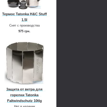
Термос Tatonka H&C Stuff
1,5l
Снят с производства
975 грн.
Защита от ветра для
горелки Tatonka
Faltwindschutz 10tlg
Нет в наличии