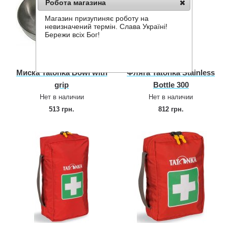
Робота магазина
Магазин призупиняє роботу на
невизначений термін. Слава Україні!
Бережи всіх Бог!
Миска Tatonka Bowl with
Фляга Tatonka Stainless
grip
Bottle 300
Нет в наличии
Нет в наличии
513 грн.
812 грн.