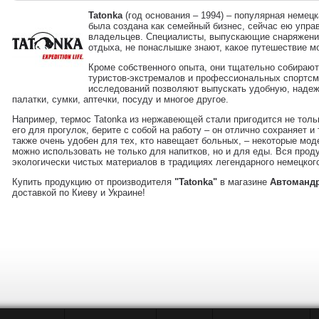
Tatonka
(год основания – 1994) – популярная немецк
была создана как семейный бизнес, сейчас ею упра
владельцев. Специалисты, выпускающие снаряжение
отдыха, не понаслышке знают, какое путешествие 
Кроме собственного опыта, они тщательно собирают
туристов-экстремалов и профессиональных спортсм
исследований позволяют выпускать удобную, наде
палатки, сумки, аптечки, посуду и многое другое.
Например, термос Tatonka из нержавеющей стали пригодится не толь
его для прогулок, берите с собой на работу – он отлично сохраняет и
также очень удобен для тех, кто навещает больных, – некоторые мо
можно использовать не только для напитков, но и для еды. Вся прод
экологически чистых материалов в традициях легендарного немецкого
Купить продукцию от производителя
"Tatonka"
в магазине
Автоманд
доставкой по Киеву и Украине!