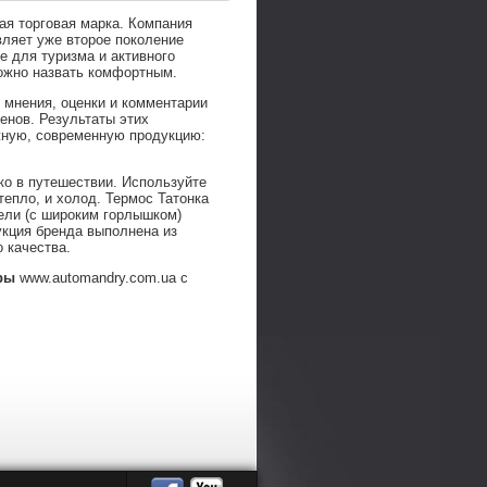
ая торговая марка. Компания
вляет уже второе поколение
 для туризма и активного
можно назвать комфортным.
 мнения, оценки и комментарии
енов. Результаты этих
жную, современную продукцию:
ко в путешествии. Используйте
 тепло, и холод. Термос Татонка
дели (с широким горлышком)
укция бренда выполнена из
 качества.
ры
www.automandry.com.ua с