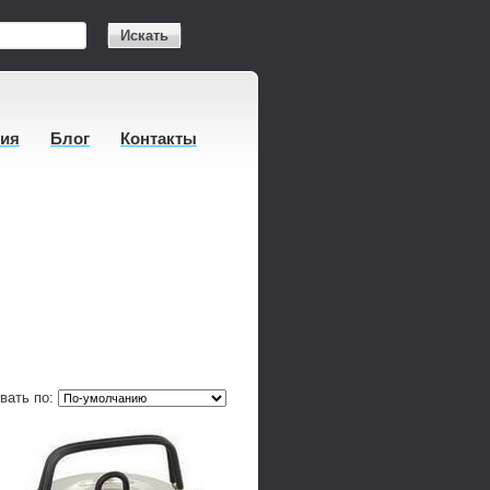
Искать
тия
Блог
Контакты
вать по: