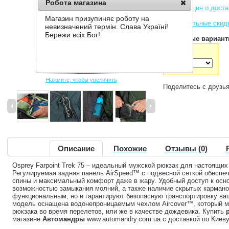
Робота магазина
Информация о доста
Магазин призупиняє роботу на
Накопительные скид
невизначений термін. Слава Україні!
Бережи всіх Бог!
Доступные вариант
Цвет:
Нажмите, чтобы увеличить
Поделитесь с друзь
Описание
Похожие
Отзывы (0)
Osprey Farpoint Trek 75 – идеальный мужской рюкзак для настоящих
Регулируемая задняя панель AirSpeed™ с подвесной сеткой обесп
спины и максимальный комфорт даже в жару. Удобный доступ к осн
возможностью замыкания молний, а также наличие скрытых карманов,
функциональным, но и гарантируют безопасную транспортировку ва
модель оснащена водонепроницаемым чехлом Aircover™, который м
рюкзака во время перелетов, или же в качестве дождевика. Купить
магазине
Автомандры
www.automandry.com.ua с доставкой по Киеву