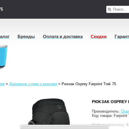
75
талог
Бренды
Оплата и доставка
Скидки
Гаран
мки
>
Дорожные сумки и рюкзаки
>
Рюкзак Osprey Farpoint Trek 75
РЮКЗАК OSPREY 
Производитель:
Ospr
Код товара:
Farpoint
6
Нет в наличии
,