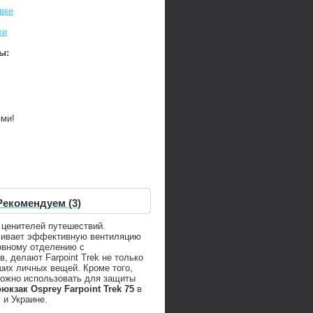
вке
ки
ы:
ями!
Рекомендуем (3)
 ценителей путешествий.
ечивает эффективную вентиляцию
овному отделению с
 делают Farpoint Trek не только
ших личных вещей. Кроме того,
ожно использовать для защиты
рюкзак Osprey Farpoint Trek 75
в
 и Украине.