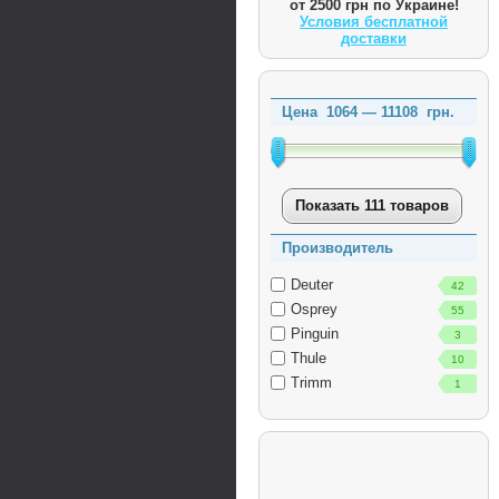
от 2500 грн по Украине!
Условия бесплатной
доставки
Цена
1064
—
11108
грн.
Показать 111 товаров
Производитель
Deuter
42
Osprey
55
Pinguin
3
Thule
10
Trimm
1