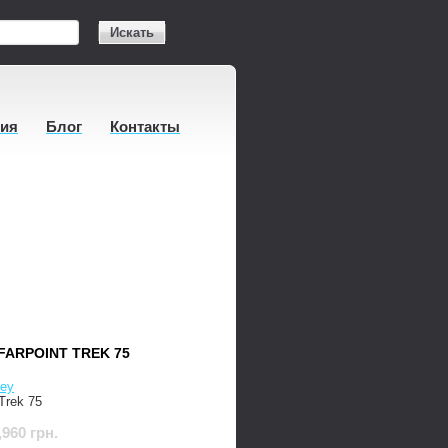
Искать
тия
Блог
Контакты
FARPOINT TREK 75
ey
 Trek 75
,960 грн.