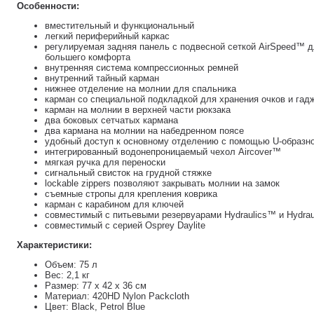
Особенности:
вместительный и функциональный
легкий периферийный каркас
регулируемая задняя панель с подвесной сеткой AirSpeed™ 
большего комфорта
внутренняя система компрессионных ремней
внутренний тайный карман
нижнее отделение на молнии для спальника
карман со специальной подкладкой для хранения очков и гад
карман на молнии в верхней части рюкзака
два боковых сетчатых кармана
два кармана на молнии на набедренном поясе
удобный доступ к основному отделению с помощью U-образно
интегрированный водонепроницаемый чехол Aircover™
мягкая ручка для переноски
сигнальный свисток на грудной стяжке
lockable zippers позволяют закрывать молнии на замок
съемные стропы для крепления коврика
карман с карабином для ключей
совместимый с питьевыми резервуарами Hydraulics™ и Hydrau
совместимый с серией Osprey Daylite
Характеристики:
Объем: 75 л
Вес: 2,1 кг
Размер: 77 x 42 x 36 см
Материал: 420HD Nylon Packcloth
Цвет: Black, Petrol Blue