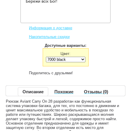
Бережи всіх Бог!
Производитель:
Deuter
Код товара:
AViANT Carry On 28
4,116 грн.
Нет в наличии
,
Информация о доставке
Накопительные скидки
Доступные варианты:
Цвет:
Поделитесь с друзьями!
Описание
Похожие
Отзывы (0)
Рюкзак Aviant Carry On 28 разработан как функциональная
система упаковки багажа, для тех, кто постоянно в движении и
ценит максимальное удобство и мобильность в поездках по
работе или путешествиях. Широко раскрывающаяся молния
делает упаковку быстрой и легкой, содержимое просто найти.
Основное отделение предназначено для одежды и имеет
защитную сетку. Во втором отделении есть место для