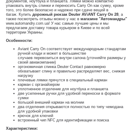
документов, ноутбука и планшета. Лямки можно компактно
упаковать внутрь спинки и переносить Carry On как сумку, кроме
того, это более безопасно и надежно при сдаче вещей в
багаж. Купить
дорожный рюкзак Deuter AViANT Carry On 28
, а
также посмотреть отзывы можно у нас в
магазине "Автомандры"
www.automandry.com.ua! У нас самые лучшие цены и мы
предлагаем доставку товара курьером в Киеве и по всей
территории Украины.
Особенности:
Aviant Carry On соответствует международным стандартам
ручной клади и может в большинстве
случаев перевозиться внутри салона (уточняйте размеры у
своей авиакомпании)
эргономичная спинка Deuter Contact равномерно
обхватывает спину и правильно распределяет вес, снижая
нагрузку
плечевые лямки прячутся в специальный карман
карман с органайзером
уплотненное отделение для ноутбука и планшета
две усиленные ручки для удобной переноски в формате
сумки
большой внешний карман на молнии
два отделения открываются полностью по типу чемодана
для удобной упаковки
крючок для ключей
встроенный чип NFC для идентификации и поиска
Характеристики: