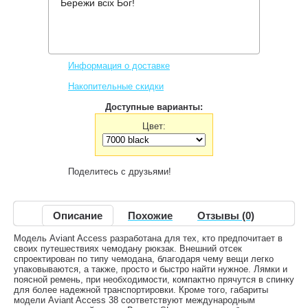
Бережи всіх Бог!
Производитель:
Deuter
Код товара:
AViANT Access 38 SL
4,760 грн.
Нет в наличии
,
Информация о доставке
Накопительные скидки
Доступные варианты:
Цвет:
Поделитесь с друзьями!
Описание
Похожие
Отзывы (0)
Модель Aviant Access разработана для тех, кто предпочитает в
своих путешествиях чемодану рюкзак. Внешний отсек
спроектирован по типу чемодана, благодаря чему вещи легко
упаковываются, а также, просто и быстро найти нужное. Лямки и
поясной ремень, при необходимости, компактно прячутся в спинку
для более надежной транспортировки. Кроме того, габариты
модели Aviant Access 38 соответствуют международным