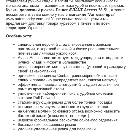
стандартам ручной клади. Версия SL учитывает особенности
женской анатомии — женщинам тоже удобно носить этот рюкзак.
Купить
дорожный рюкзак Deuter AViANT Access 38 SL
, а также
посмотреть отзывы можно у нас в
магазине "Автомандры"
www.automandry.com.ua! У нас самые лучшие цены и мы
предлагаем доставку товара курьером в Киеве и по всей
территории Украины.
Особенности:
специальная версия SL, адаптированная к женской
анатомии, с короткой спинкой и ближе расположенными
плечевыми лямками узкого кроя
Aviant Access соответствует международным стандартам
ручной клади и может в большинстве
случаев перевозиться внутри салона (уточняйте размеры у
своей авиакомпании)
эргономичная спинка Contact равномерно обхватывает
спину и правильно распределяет вес, снижая нагрузку
эффективная передача нагрузки благодаря эластичной
раме из пружинной стали
уплотненный набедренный пояс с удобной системой
затяжки Pull-Forward
стабилизирующие ремни для более точной посадки
съемная регулируемая по высоте грудная стяжка
на бегунки молнии основного отсека возможно навесить
багажный замок (в комплект не входит)
широкое фронтальное раскрытие основного отделения
боковые компрессионные ремни
удобная уплотненная ручка для переноски