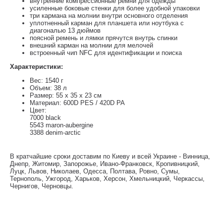
внутренние компрессионные ремни для одежды
усиленные боковые стенки для более удобной упаковки
три кармана на молнии внутри основного отделения
уплотненный карман для планшета или ноутбука с
диагональю 13 дюймов
поясной ремень и лямки прячутся внутрь спинки
внешний карман на молнии для мелочей
встроенный чип NFC для идентификации и поиска
Характеристики:
Вес: 1540 г
Объем: 38 л
Размер: 55 x 35 x 23 см
Материал: 600D PES / 420D PA
Цвет:
7000 black
5543 maron-aubergine
3388 denim-arctic
В кратчайшие сроки доставим по Киеву и всей Украине - Винница,
Днепр, Житомир, Запорожье, Ивано-Франковск, Кропивницкий,
Луцк, Львов, Николаев, Одесса, Полтава, Ровно, Сумы,
Тернополь, Ужгород, Харьков, Херсон, Хмельницкий, Черкассы,
Чернигов, Черновцы.