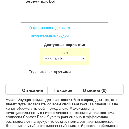
Бережи всіх Бог!
Производитель:
Deuter
Код товара:
AViANT Voyager 60+10 SL
7,728 грн.
Нет в наличии
,
Информация о доставке
Накопительные скидки
Доступные варианты:
Цвет:
Поделитесь с друзьями!
Описание
Похожие
Отзывы (0)
Aviant Voyager создан для настоящих бэкпэкеров, для тех, кто
любит путешествовать со всем своим багажом за плечами и не
хочет обременять себя чемоданом. Максимальная
функциональность и ничего лишнего. Технологичная система
подвески Contact Back System равномерно и эффективно
распределяет нагрузку, что создает комфорт при переноске.
Дополнительный интегрированный съемный рюкзак небольшого