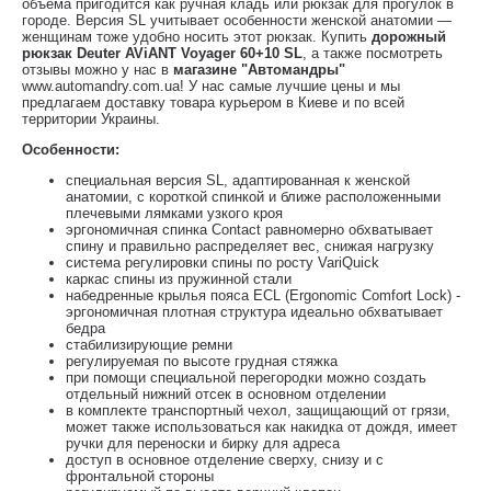
объема пригодится как ручная кладь или рюкзак для прогулок в
городе. Версия SL учитывает особенности женской анатомии —
женщинам тоже удобно носить этот рюкзак. Купить
дорожный
рюкзак Deuter AViANT Voyager 60+10 SL
, а также посмотреть
отзывы можно у нас в
магазине "Автомандры"
www.automandry.com.ua! У нас самые лучшие цены и мы
предлагаем доставку товара курьером в Киеве и по всей
территории Украины.
Особенности:
специальная версия SL, адаптированная к женской
анатомии, с короткой спинкой и ближе расположенными
плечевыми лямками узкого кроя
эргономичная спинка Contact равномерно обхватывает
спину и правильно распределяет вес, снижая нагрузку
система регулировки спины по росту VariQuick
каркас спины из пружинной стали
набедренные крылья пояса ECL (Ergonomic Comfort Lock) -
эргономичная плотная структура идеально обхватывает
бедра
стабилизирующие ремни
регулируемая по высоте грудная стяжка
при помощи специальной перегородки можно создать
отдельный нижний отсек в основном отделении
в комплекте транспортный чехол, защищающий от грязи,
может также использоваться как накидка от дождя, имеет
ручки для переноски и бирку для адреса
доступ в основное отделение сверху, снизу и с
фронтальной стороны