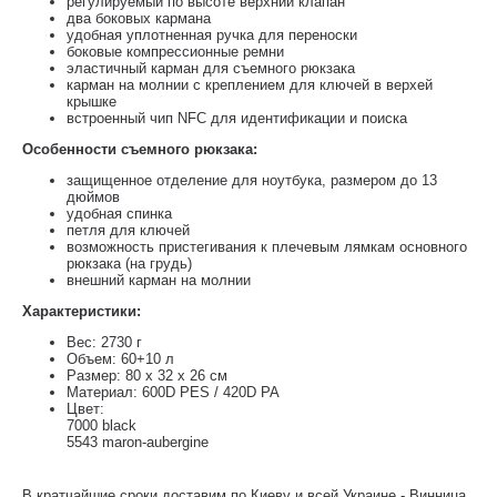
регулируемый по высоте верхний клапан
два боковых кармана
удобная уплотненная ручка для переноски
боковые компрессионные ремни
эластичный карман для съемного рюкзака
карман на молнии с креплением для ключей в верхей
крышке
встроенный чип NFC для идентификации и поиска
Особенности съемного рюкзака:
защищенное отделение для ноутбука, размером до 13
дюймов
удобная спинка
петля для ключей
возможность пристегивания к плечевым лямкам основного
рюкзака (на грудь)
внешний карман на молнии
Характеристики:
Вес: 2730 г
Объем: 60+10 л
Размер: 80 x 32 x 26 см
Материал: 600D PES / 420D PA
Цвет:
7000 black
5543 maron-aubergine
В кратчайшие сроки доставим по Киеву и всей Украине - Винница,