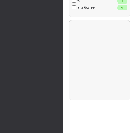
6
11
7 и более
4