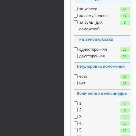
за колесо
43
за раму/колесо
14
за руль (для
1
самокатов)
Тип велопарковки
односторонняя
28
двусторонняя
27
Регулировка положения
есть
33
нет
22
Количество велосипедов
1
4
2
8
3
8
4
10
5
10