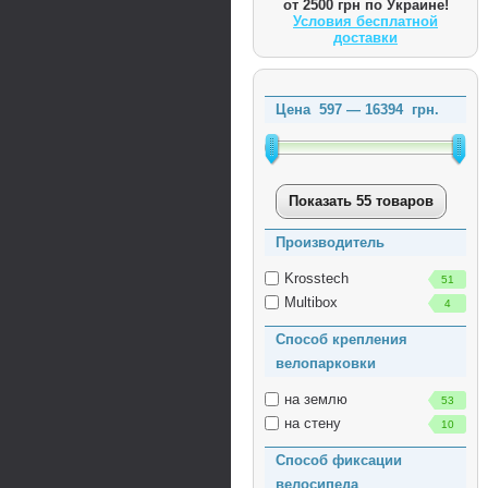
от 2500 грн по Украине!
Условия бесплатной
доставки
Цена
597
—
16394
грн.
Показать 55 товаров
Производитель
Krosstech
51
Multibox
4
Способ крепления
велопарковки
на землю
53
на стену
10
Способ фиксации
велосипеда