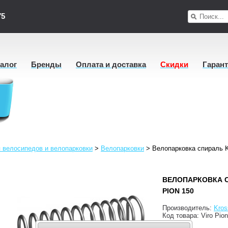
75
талог
Бренды
Оплата и доставка
Скидки
Гаран
 велосипедов и велопарковки
>
Велопарковки
>
Велопарковка спираль Kr
ВЕЛОПАРКОВКА С
PION 150
Производитель:
Kros
Код товара:
Viro Pio