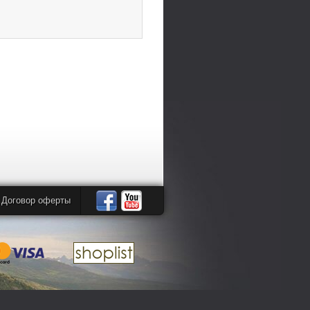
Договор оферты
Автомандры
Автомандры
в
в
Facebook
YouTube