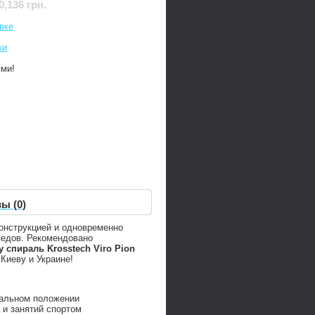
0,136 грн.
вке
ки
ями!
ы (0)
конструкцией и одновременно
педов. Рекомендовано
 спираль Krosstech Viro Pion
Киеву и Украине!
кальном положении
 и занятий спортом