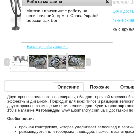
Робота магазина
1
Нет в наличии
,
Магазин призупиняє роботу на
Информация о доста
невизначений термін. Слава Україні!
Накопительные скид
Бережи всіх Бог!
Поделитесь с друзь
Нажмите, чтобы увеличить
Описание
Похожие
Отзыв
Двусторонняя велопарковка-спираль, обладает прочной массивной 
эффектным дизайном. Подходит для всех типов и размеров велоси
двухстороннее размещение пяти велосипедов. Купить
велопарковку
150
в магазине
Автомандры
www.automandry.com.ua с доставкой по 
Особенности:
прочная конструкция, которая удерживает велосипед в верти
рекомендуется для городских площадей, парков, мест отдыха