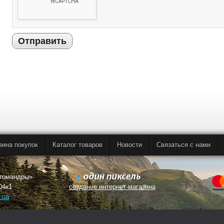
Отправить
зина покупок
Каталог товаров
Новости
Связаться с нами
втомандры»
04к1
создание интернет-магазина
.ua