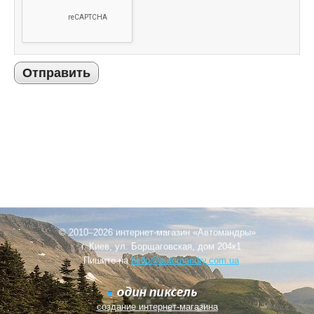
Отправить
© 2010–2026 интернет-магазин «Автомандры»
г. Киев, ул. Борщаговская, дом 204к1
Пишите на
hello@automandry.com.ua
создание интернет-магазина