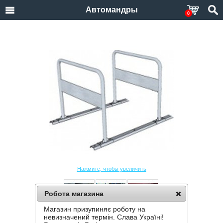
Автомандры
0
Нажмите, чтобы увеличить
Робота магазина
Магазин призупиняє роботу на
ВЕЛОПАРКОВКА MULTIBOX U-4
невизначений термін. Слава Україні!