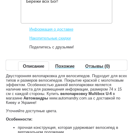
Бережи всіх Бог!
Производитель:
Multibox
Код товара:
U-4
3,045 грн.
Нет в наличии
,
Информация о доставке
Накопительные скидки
Поделитесь с друзьями!
Описание
Похожие
Отзывы (0)
Двусторонняя велопарковка для велосипедов. Подходит для всех
типов и размеров велосипедов. Покрытие краской с молотковым
эффектом. Особенностью данной велопарковки является
наличие места для размещения информации, размером 74 х 15
см с каждой стороны. Купить
велопарковку Multibox U-4
в
магазине
Автомандры
www.automandry.com.ua с доставкой по
Киеву и Украине!
Уточняйте доступные цвета.
Особенности:
прочная конструкция, которая удерживает велосипед в
вертикальном положении