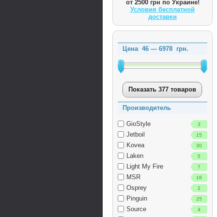
от 2500 грн по Украине!
Условия бесплатной
доставки
Цена
46
—
6978
грн.
Показать 377 товаров
Производитель
GioStyle
3
Jetboil
15
Kovea
30
Laken
5
Light My Fire
7
MSR
16
Osprey
2
Pinguin
25
Source
4