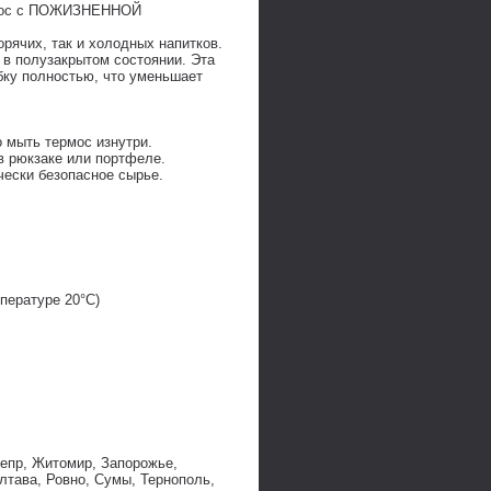
ермос с ПОЖИЗНЕННОЙ
орячих, так и холодных напитков.
 в полузакрытом состоянии. Эта
бку полностью, что уменьшает
 мыть термос изнутри.
в рюкзаке или портфеле.
чески безопасное сырье.
пературе 20°C)
непр, Житомир, Запорожье,
лтава, Ровно, Сумы, Тернополь,