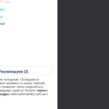
73 грн.
вке
ки
ями!
Рекомендуем (3)
ное холодным. Оснащается
ожно наливать в чашку горячий
н позволит легко поделиться
каждому туристу! Купить
термос
андры
www.automandry.com.ua с