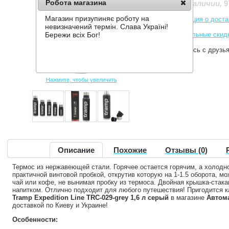
Робота магазина
9
Нет в наличии
,
Магазин призупиняє роботу на
Информация о доста
невизначений термін. Слава Україні!
Накопительные скид
Бережи всіх Бог!
Поделитесь с друзь
Нажмите, чтобы увеличить
Описание
Похожие
Отзывы (0)
Термос из нержавеющей стали. Горячее остается горячим, а холод
практичной винтовой пробкой, открутив которую на 1-1.5 оборота, м
чай или кофе, не вынимая пробку из термоса. Двойная крышка-стака
напитком. Отлично подходит для любого путешествия! Пригодится 
Tramp Expedition Line TRC-029-grey 1,6 л серый
в магазине
Автом
доставкой по Киеву и Украине!
Особенности: