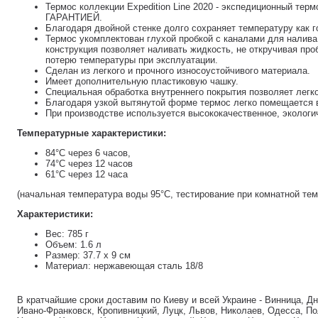
Термос коллекции Expedition Line 2020 - экспедиционный т
ГАРАНТИЕЙ.
Благодаря двойной стенке долго сохраняет температуру как г
Термос укомплектован глухой пробкой с каналами для налива
конструкция позволяет наливать жидкость, не откручивая про
потерю температуры при эксплуатации.
Сделан из легкого и прочного износоустойчивого материала.
Имеет дополнительную пластиковую чашку.
Специальная обработка внутреннего покрытия позволяет легко
Благодаря узкой вытянутой форме термос легко помещается 
При производстве используется высококачественное, экологи
Температурные характеристики:
84°С через 6 часов,
74°С через 12 часов
61°С через 12 часа
(начальная температура воды 95°C, тестирование при комнатной тем
Характеристики:
Вес: 785 г
Объем: 1.6 л
Размер: 37.7 х 9 см
Материал: нержавеющая сталь 18/8
В кратчайшие сроки доставим по Киеву и всей Украине - Винница, Д
Ивано-Франковск, Кропивницкий, Луцк, Львов, Николаев, Одесса, По