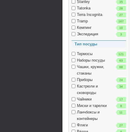
Stanley
35
Tatonka
28
Terra Incognita
27
Tramp
167
Кемпинг
10
Экспедиция
3
Тип посуды
Термосы
121
Наборы посуды
63
Чашки, кружки,
68
стаканы
Приборы
24
Кастрюли и
34
сковороды
Чайники
17
Миски и тарелки
8
Ланчбоксы и
11
контейнеры
Фляги
27
Вёдра
9