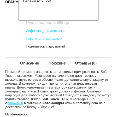
Бережи всіх Бог!
ОРАНЖЕВЫЙ
Производитель:
Tramp
Код товара:
TRC-109-orange
655 грн.
Нет в наличии
,
Информация о доставке
Накопительные скидки
Поделитесь с друзьями!
Описание
Похожие
Отзывы (0)
Питьевой термос с защитным анти-скользящим резиновым Soft -
Touch покрытием. Резиновое напыление не дает термосу
выскользнуть из рук и обеспечивает дополнительную защиту от
холода. В комплект входит дополнительная пластиковая
пиала. Долго удерживает температуру как горячих так и
холодных напитков. Новый яркий дизайн и форма. Отлично
подходит для любого путешествия! Пригодится каждому туристу!
Купить
термос Tramp Soft Touch TRC-109-orange 1,0 л
о
ранжевый
в магазине
Автомандры
www.automandry.com.ua с
доставкой по Киеву и Украине!
Особенности: