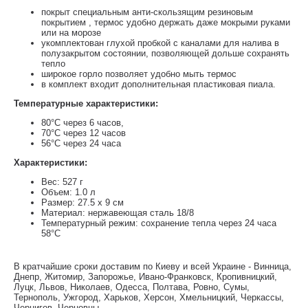
покрыт специальным анти-скользящим резиновым
покрытием , термос удобно держать даже мокрыми руками
или на морозе
укомплектован глухой пробкой с каналами для налива в
полузакрытом состоянии, позволяющей дольше сохранять
тепло
широкое горло позволяет удобно мыть термос
в комплект входит дополнительная пластиковая пиала.
Температурные характеристики:
80°С через 6 часов,
70°С через 12 часов
56°С через 24 часа
Характеристики:
Вес: 527 г
Объем: 1.0 л
Размер: 27.5 х 9 см
Материал: нержавеющая сталь 18/8
Температурный режим: сохранение тепла через 24 часа
58°C
В кратчайшие сроки доставим по Киеву и всей Украине - Винница,
Днепр, Житомир, Запорожье, Ивано-Франковск, Кропивницкий,
Луцк, Львов, Николаев, Одесса, Полтава, Ровно, Сумы,
Тернополь, Ужгород, Харьков, Херсон, Хмельницкий, Черкассы,
Чернигов, Черновцы.