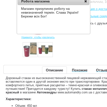
Робота магазина
1
Нет в наличии
,
Магазин призупиняє роботу на
Информация о доста
невизначений термін. Слава Україні!
Накопительные скид
Бережи всіх Бог!
Поделитесь с друзь
Нажмите, чтобы увеличить
Описание
Похожие
Отзыв
Дорожный стакан из высококачественной пищевой нержавеющей стал
вставляются один в другой экономя место при транспортировке. Кра
комфортного питья, приятные расцветки – темно-красная и оливков
путешествия! Пригодится каждому туристу! Купить
стакан металли
красный
в магазине
Автомандры
www.automandry.com.ua с доставк
Характеристики:
Объем: 450 мл