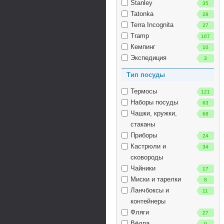
Stanley
35
Tatonka
28
Terra Incognita
27
Tramp
167
Кемпинг
10
Экспедиция
3
Тип посуды
Термосы
121
Наборы посуды
63
Чашки, кружки,
68
стаканы
Приборы
24
Кастрюли и
34
сковороды
Чайники
17
Миски и тарелки
8
Ланчбоксы и
11
контейнеры
Фляги
27
Вёдра
9