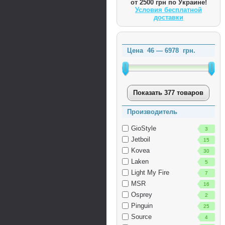
от 2500 грн по Украине!
Условия бесплатной
доставки
Цена
46
—
6978
грн.
Показать 377 товаров
Производитель
GioStyle
3
Jetboil
15
Kovea
30
Laken
5
Light My Fire
7
MSR
16
Osprey
2
Pinguin
25
Source
4