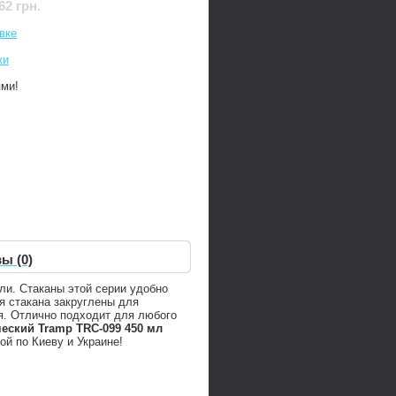
62 грн.
вке
ки
ями!
ы (0)
и. Стаканы этой серии удобно
я стакана закруглены для
ая. Отлично подходит для любого
ческий Tramp TRC-099 450 мл
ой по Киеву и Украине!