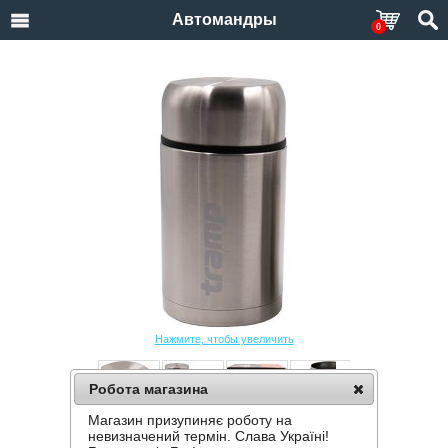
Автомандры
0
Нажмите, чтобы увеличить
Робота магазина
Магазин призупиняє роботу на
ПИЩЕВОЙ ТЕРМОС TRAMP TRC-131 1 Л
невизначений термін. Слава Україні!