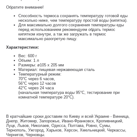
Обратите внимание!
Способность термоса сохранять температуру готовой еды
несколько ниже, чем температуру простой воды (кипятка).
Для максимально долгого сохранения температуры еды
перед использованием рекомендуем обдать термос
кипятком изнутри, а так же загружать в термос
максимально разогретую пищу.
Характеристики:
Вес: 600 г
Объем: 1 л
Размеры: ø105 х 205 мм
Материал: пищевая нержавеющая сталь
Температурный режим:
70°С через 6 часов,
56°С через 12 часов
42°С через 24 часа
(начальная температура воды 95°C, тестирование при
комнатной температуре 20°C).
В кратчайшие сроки доставим по Киеву и всей Украине - Винница,
Днепр, Житомир, Запорожье, Ивано-Франковск, Кропивницкий,
Луцк, Львов, Николаев, Одесса, Полтава, Ровно, Сумы,
Тернополь, Ужгород, Харьков, Херсон, Хмельницкий, Черкассы,
Чернигов, Черновцы.