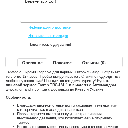
Бережи всіх Бог!
Производитель:
Tramp
Код товара:
TRC-131
769 грн.
Нет в наличии
,
Информация о доставке
Накопительные скидки
Поделитесь с друзьями!
Описание
Похожие
Отзывы (0)
Термос с широким горлом для первых и вторых блюд. Сохраняет
тепло до 12 часов. Пробка выкручивается. Отлично подходит для
любого путешествия! Пригодится каждому туристу! Купить
пищевой термос Tramp TRC-131 1 л
в магазине
Автомандры
www.automandry.com.ua с доставкой по Киеву и Украине!
Особенности:
Благодаря двойной стенке долго сохраняет температуру
как горячих, так и холодных напитков.
Пробка термоса имеет кнопку для стравливания
внутреннего давления, что позволяет легче открывать
термос.
Крышка термоса может использоваться в качестве миски.