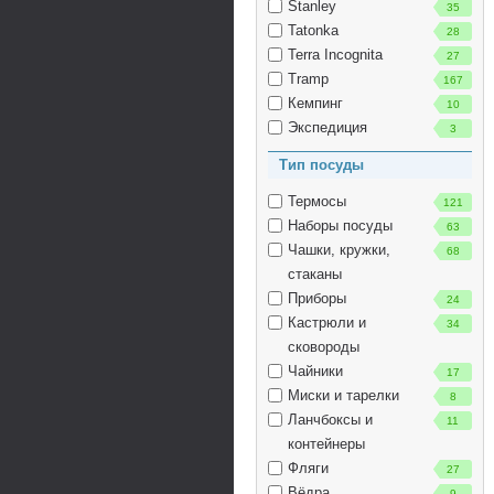
Stanley
35
Tatonka
28
Terra Incognita
27
Tramp
167
Кемпинг
10
Экспедиция
3
Тип посуды
Термосы
121
Наборы посуды
63
Чашки, кружки,
68
стаканы
Приборы
24
Кастрюли и
34
сковороды
Чайники
17
Миски и тарелки
8
Ланчбоксы и
11
контейнеры
Фляги
27
Вёдра
9