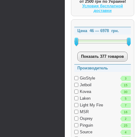
от 2500 грн по Украине!
Условия бесплатной
доставки
Цена
46
—
6978
грн.
Показать 377 товаров
Производитель
GioStyle
3
Jetboil
15
Kovea
30
Laken
5
Light My Fire
7
MSR
16
Osprey
2
Pinguin
25
Source
4