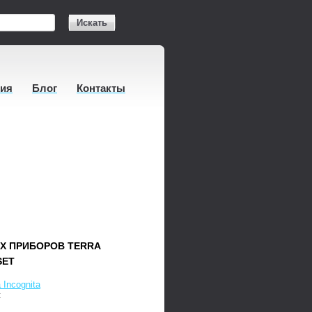
Искать
тия
Блог
Контакты
Х ПРИБОРОВ TERRA
SET
a Incognita
t