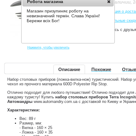
Робота магазина
2
Нет в наличии
,
Магазин призупиняє роботу на
Информация о доста
невизначений термін. Слава Україні!
Накопительные скид
Бережи всіх Бог!
Поделитесь с друзь
Нажмите, чтобы увеличить
Описание
Похожие
Отзыв
Набор столовых приборов (ложка-вилка-нож) туристический. Набор у
чехол из прочного материала 600D Polyester Rip Stop.
Отлично подходит для любого путешествия! Отлично подходит для 
каждому туристу! Купить
набор столовых приборов Terra Incognit
Автомандры
www.automandry.com.ua с доставкой по Киеву и Украин
Характеристики:
Вес: 89 г
Размер, мм:
- Вилка - 160 × 25
- Ложка - 160 × 35