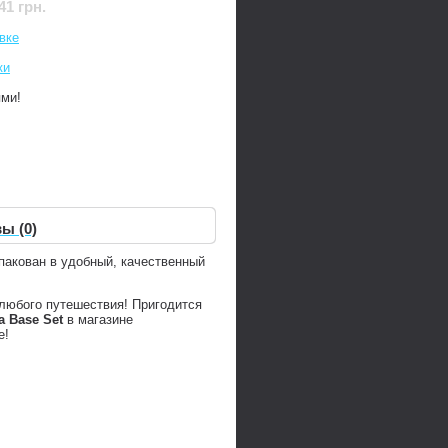
41 грн.
вке
ки
ями!
ы (0)
пакован в удобный, качественный
любого путешествия! Пригодится
a Base Set
в магазине
е!