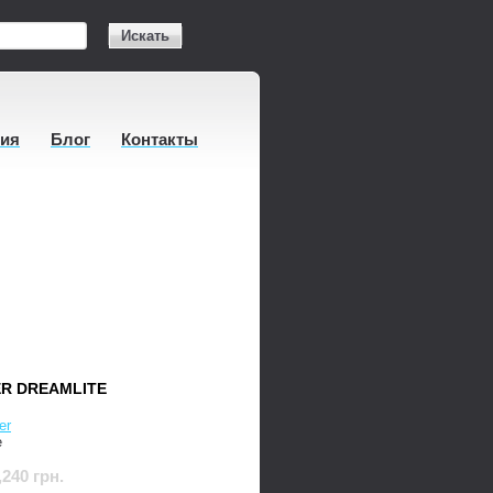
Искать
тия
Блог
Контакты
R DREAMLITE
er
e
,240 грн.