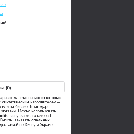
вке
ки
ями!
ы (0)
ариант для альпинистов которые
 с синтетическим наполнителем –
 или на биваке. Благодаря
 рюкзаки. Можно использовать
mlite выпускается размера L
Купить, заказать
спальник
доставкой по Киеву и Украине!