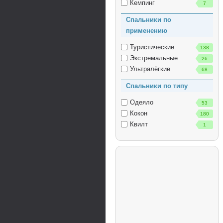
Кемпинг
7
Спальники по
применению
Туристические
138
Экстремальные
26
Ультралёгкие
68
Спальники по типу
Одеяло
53
Кокон
180
Квилт
1