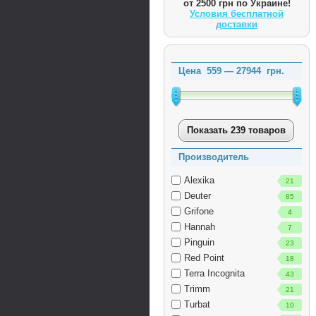
от 2500 грн по Украине!
Условия бесплатной
доставки
Цена
559
—
27944
грн.
Показать 239 товаров
Производитель
Alexika
21
Deuter
85
Grifone
4
Hannah
7
Pinguin
23
Red Point
18
Terra Incognita
43
Trimm
21
Turbat
10