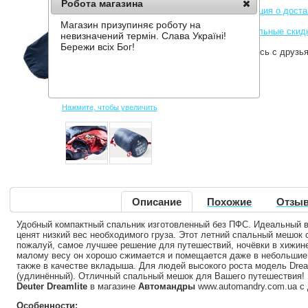
Робота магазина
Информация о доста
Магазин призупиняє роботу на
Накопительные скид
невизначений термін. Слава Україні!
Бережи всіх Бог!
Поделитесь с друзь
Нажмите, чтобы увеличить
Описание
Похожие
Отзыв
Удобный компактный спальник изготовленный без ПФС. Идеальный в
ценят низкий вес необходимого груза. Этот летний спальный мешок
пожалуй, самое лучшее решение для путешествий, ночёвки в хижине
малому весу он хорошо сжимается и помещается даже в небольшие
также в качестве вкладыша. Для людей высокого роста модель Drea
(удлинённый). Отличный спальный мешок для Вашего путешествия! 
Deuter Dreamlite
в магазине
Автомандры
www.automandry.com.ua с 
Особенности: