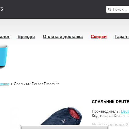
75
талог
Бренды
Оплата и доставка
Скидки
Гаран
деяла
>
Спальник Deuter Dreamlite
СПАЛЬНИК DEUTE
Производитель:
Deut
Код товара:
Dreamlit
2
Нет в наличии
,