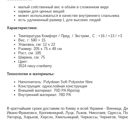
малый собственный вес и объём в сложенном виде
карман для ценных вещей
может использоваться в качестве внутреннего спальника
есть удлиненный размер L для высоких людей
Характеристики:
Температура Комфорт / Пред. / Экстрим., C : +16 / +13 / +3
Вес, г: 590 + 15
Упаковка, см: 12 х 22
Размер: 205 х 75 х 48 см
Рост, см: 185
Ширина, см: 75
Цвет:
3524 navy-cranberry
Технологии и материалы:
Наполнитель: Polydown Soft Polyester fibre
Конструкция: однослойная конструкция
Внешний материал: 70D PA Ripstop
Внутренний материал: 78D PA
В кратчайшие сроки доставим по Киеву и всей Украине - Винница, Д
Ивано-Франковск, Кропивницкий, Луцк, Львов, Николаев, Одесса, По
Ужгород, Харьков, Херсон, Хмельницкий, Черкассы, Чернигов, Черн