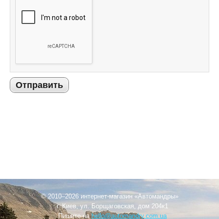
Отправить
© 2010–2026 интернет-магазин «Автомандры»
г. Киев, ул. Борщаговская, дом 204к1
Пишите на
hello@automandry.com.ua