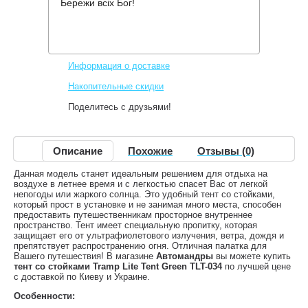
Бережи всіх Бог!
Производитель:
Tramp
Код товара:
TLT-034
1,310 грн.
Нет в наличии
,
Информация о доставке
Накопительные скидки
Поделитесь с друзьями!
Описание
Похожие
Отзывы (0)
Данная модель станет идеальным решением для отдыха на
воздухе в летнее время и с легкостью спасет Вас от легкой
непогоды или жаркого солнца. Это удобный тент со стойками,
который прост в установке и не занимая много места, способен
предоставить путешественникам просторное внутреннее
пространство. Тент имеет специальную пропитку, которая
защищает его от ультрафиолетового излучения, ветра, дождя и
препятствует распространению огня. Отличная палатка для
Вашего путешествия! В магазине
Автомандры
вы можете купить
тент со стойками Tramp Lite Tent Green TLT-034
по лучшей цене
с доставкой по Киеву и Украине.
Особенности: