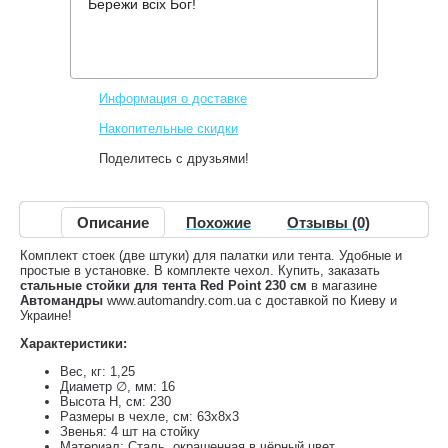
Бережи всіх Бог!
Производитель:
Red Point
Код товара:
Poles for Tarp
500 грн.
Нет в наличии
,
Информация о доставке
Накопительные скидки
Поделитесь с друзьями!
Описание
Похожие
Отзывы (0)
Комплект стоек (две штуки) для палатки или тента. Удобные и
простые в установке. В комплекте чехол. Купить, заказать
стальные стойки для тента Red Point 230 см
в магазине
Автомандры
www.automandry.com.ua с доставкой по Киеву и
Украине!
Характеристики:
Вес, кг: 1,25
Диаметр ∅, мм: 16
Высота H, см: 230
Размеры в чехле, см: 63х8х3
Звенья: 4 шт на стойку
Материал: Сталь, окрашенная в чёрный цвет