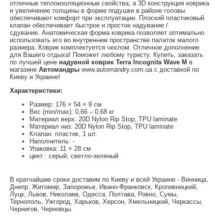
отличные теплоизоляционные свойства, а 3D конструкция коврика
и увеличение толщины в форме подушки в районе головы
обеспечивают комфорт при эксплуатации. Плоский пластиковый
клапан обеспечивает быстрое и простое надувание /
сдувание. Анатомическая форма коврика позволяет оптимально
использовать его во внутреннем пространстве палаток малого
размера. Коврик комплектуется чехлом. Отличное дополнение
для Вашего отдыха! Поможет любому туристу. Купить, заказать
по лучшей цене
надувной коврик Terra Incognita Wave M
в
магазине
Автомандры
www.automandry.com.ua с доставкой по
Киеву и Украине!
Характеристики:
Размер: 176 × 54 × 9 см
Вес (min/max): 0,66 – 0,68 кг
Материал верх: 20D Nylon Rip Stop, TPU laminate
Материал низ: 20D Nylon Rip Stop, TPU laminate
Клапан: пластик, 1 шт.
Наполнитель: -
Упаковка: 11 × 28 см
цвет : серый, светло-зеленый
В кратчайшие сроки доставим по Киеву и всей Украине - Винница,
Днепр, Житомир, Запорожье, Ивано-Франковск, Кропивницкий,
Луцк, Львов, Николаев, Одесса, Полтава, Ровно, Сумы,
Тернополь, Ужгород, Харьков, Херсон, Хмельницкий, Черкассы,
Чернигов, Черновцы.