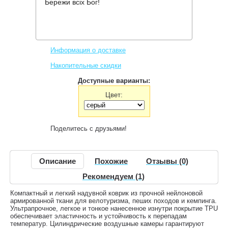
Бережи всіх Бог!
Производитель:
Terra Incognita
Код товара:
Wave M
1,900 грн.
Нет в наличии
,
Информация о доставке
Накопительные скидки
Доступные варианты:
Цвет:
Поделитесь с друзьями!
Описание
Похожие
Отзывы (0)
Рекомендуем (1)
Компактный и легкий надувной коврик из прочной нейлоновой
армированной ткани для велотуризма, пеших походов и кемпинга.
Ультрапрочное, легкое и тонкое нанесенное изнутри покрытие TPU
обеспечивает эластичность и устойчивость к перепадам
температур. Цилиндрические воздушные камеры гарантируют