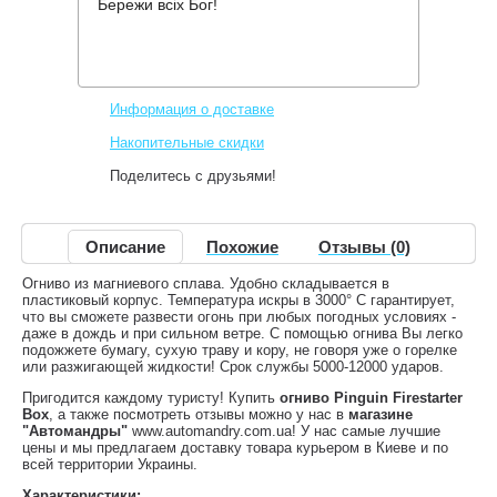
Бережи всіх Бог!
Производитель:
Pinguin
Код товара:
Firestarter Box
348 грн.
Нет в наличии
,
Информация о доставке
Накопительные скидки
Поделитесь с друзьями!
Описание
Похожие
Отзывы (0)
Огниво из магниевого сплава. Удобно складывается в
пластиковый корпус. Температура искры в 3000° С гарантирует,
что вы сможете развести огонь при любых погодных условиях -
даже в дождь и при сильном ветре. С помощью огнива Вы легко
подожжете бумагу, сухую траву и кору, не говоря уже о горелке
или разжигающей жидкости! Срок службы 5000-12000 ударов.
Пригодится каждому туристу! Купить
огниво Pinguin Firestarter
Box
, а также посмотреть отзывы можно у нас в
магазине
"Автомандры"
www.automandry.com.ua! У нас самые лучшие
цены и мы предлагаем доставку товара курьером в Киеве и по
всей территории Украины.
Характеристики: