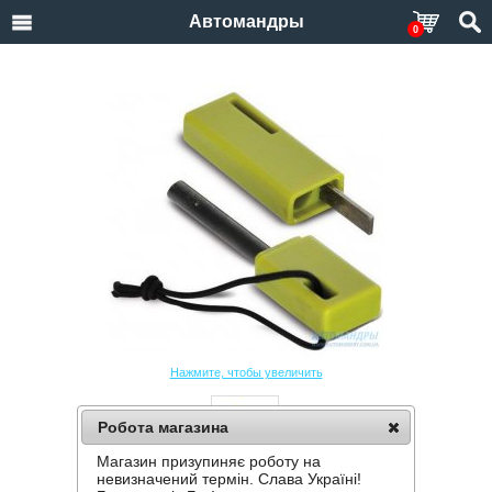
Автомандры
0
Нажмите, чтобы увеличить
Робота магазина
Магазин призупиняє роботу на
ОГНИВО PINGUIN FIRESTARTER BOX
невизначений термін. Слава Україні!