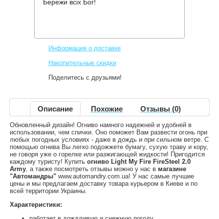
Бережи всіх Бог!
Производитель:
Light My Fire
Код товара:
FireSteel 2.0 Army
575 грн.
Нет в наличии
,
Информация о доставке
Накопительные скидки
Поделитесь с друзьями!
Описание
Похожие
Отзывы (0)
Обновленный дизайн! Огниво намного надежней и удобней в
использовании, чем спички. Оно поможет Вам развести огонь при
любых погодных условиях - даже в дождь и при сильном ветре. С
помощью огнива Вы легко подожжете бумагу, сухую траву и кору,
не говоря уже о горелке или разжигающей жидкости! Пригодится
каждому туристу! Купить
огниво Light My Fire FireSteel 2.0
Army
, а также посмотреть отзывы можно у нас в
магазине
"Автомандры"
www.automandry.com.ua! У нас самые лучшие
цены и мы предлагаем доставку товара курьером в Киеве и по
всей территории Украины.
Характеристики:
работает в дождливую и снежную погоду