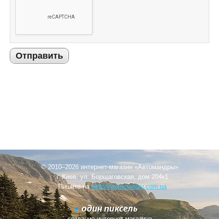
Отправить
© 2010–2026 интернет-магазин «Автомандры»
г. Киев, ул. Борщаговская, дом 204к1
Пишите на
hello@automandry.com.ua
создание интернет-магазина