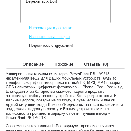
Бережи всіх Бог!
Производитель:
PowerPlant
Код товара:
PPLA9213
359 грн.
Снят с производства
,
Информация о доставке
Накопительные скидки
Поделитесь с друзьями!
Описание
Похожие
Отзывы (0)
Универсальная мобильная батарея PowerPlant PB-LA9213 -
незаменимая вещь для Ваших мобильных устройств, будь то
телефон, смартфон, плеер, планшетный ПК, MP3, MP4 плееры,
GPS навигаторы, цифровые фотокамеры, iPhone, iPad, iPod и т.д.
Благодаря этой батарее вы сможете надолго продлить
автономную работу вашего устройства без зарядки от сети. В
дальней дороге, поездке на природу, в путешествии и любой
другой ситуации, когда Вам необходимо оставаться на связи или
поддерживать долгую работу с Вашим устройством и нет
возможности произвести зарядку от сети, лучший выход -
PowerPlant PB-LA9213.
Современная технология Li-Pol аккумуляторов обеспечивает
надежность и продолжительное время работы батареи за счет