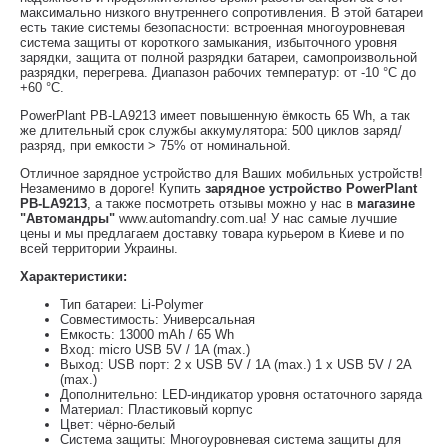
максимально низкого внутреннего сопротивления. В этой батареи
есть такие системы безопасности: встроенная многоуровневая
система защиты от короткого замыкания, избыточного уровня
зарядки, защита от полной разрядки батареи, самопроизвольной
разрядки, перегрева. Диапазон рабочих температур: от -10 °С до
+60 °С.
PowerPlant PB-LA9213 имеет повышенную ёмкость 65 Wh, а так
же длительный срок службы аккумулятора: 500 циклов заряд/
разряд, при емкости > 75% от номинальной.
Отличное зарядное устройство для Ваших мобильных устройств!
Незаменимо в дороге! Купить
зарядное устройство PowerPlant
PB-LA9213
, а также посмотреть отзывы можно у нас в
магазине
"Автомандры"
www.automandry.com.ua! У нас самые лучшие
цены и мы предлагаем доставку товара курьером в Киеве и по
всей территории Украины.
Характеристики:
Тип батареи: Li-Polymer
Совместимость: Универсальная
Емкость: 13000 mAh / 65 Wh
Вход: micro USB 5V / 1A (max.)
Выход: USB порт: 2 x USB 5V / 1A (max.) 1 x USB 5V / 2A
(max.)
Дополнительно: LED-индикатор уровня остаточного заряда
Материал: Пластиковый корпус
Цвет: чёрно-белый
Система защиты: Многоуровневая система защиты для