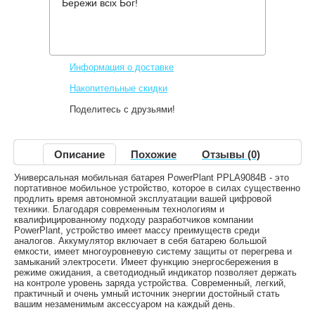
Бережи всіх Бог!
Производитель:
PowerPlant
Код товара:
PPLA9084B
349 грн.
Нет в наличии
,
Информация о доставке
Накопительные скидки
Поделитесь с друзьями!
Описание
Похожие
Отзывы (0)
Универсальная мобильная батарея PowerPlant PPLA9084B - это
портативное мобильное устройство, которое в силах существенно
продлить время автономной эксплуатации вашей цифровой
техники. Благодаря современным технологиям и
квалифицированному подходу разработчиков компании
PowerPlant, устройство имеет массу преимуществ среди
аналогов. Аккумулятор включает в себя батарею большой
емкости, имеет многоуровневую систему защиты от перегрева и
замыканий электросети. Имеет функцию энергосбережения в
режиме ожидания, а светодиодный индикатор позволяет держать
на контроле уровень заряда устройства. Современный, легкий,
практичный и очень умный источник энергии достойный стать
вашим незаменимым аксессуаром на каждый день.