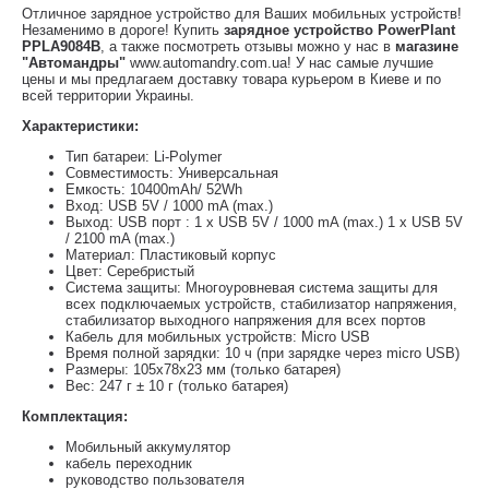
Отличное зарядное устройство для Ваших мобильных устройств!
Незаменимо в дороге! Купить
зарядное устройство PowerPlant
PPLA9084B
, а также посмотреть отзывы можно у нас в
магазине
"Автомандры"
www.automandry.com.ua! У нас самые лучшие
цены и мы предлагаем доставку товара курьером в Киеве и по
всей территории Украины.
Характеристики:
Тип батареи: Li-Polymer
Совместимость: Универсальная
Емкость: 10400mAh/ 52Wh
Вход: USB 5V / 1000 mA (max.)
Выход: USB порт : 1 x USB 5V / 1000 mA (max.) 1 x USB 5V
/ 2100 mA (max.)
Материал: Пластиковый корпус
Цвет: Серебристый
Система защиты: Многоуровневая система защиты для
всех подключаемых устройств, стабилизатор напряжения,
стабилизатор выходного напряжения для всех портов
Кабель для мобильных устройств: Micro USB
Время полной зарядки: 10 ч (при зарядке через micro USB)
Размеры: 105x78x23 мм (только батарея)
Вес: 247 г ± 10 г (только батарея)
Комплектация:
Мобильный аккумулятор
кабель переходник
руководство пользователя