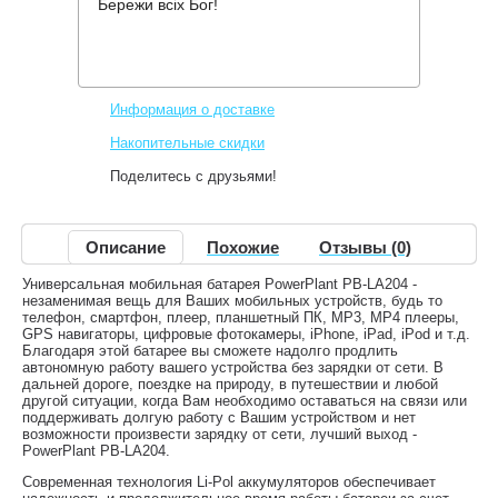
Бережи всіх Бог!
Производитель:
PowerPlant
Код товара:
PPLA204
347 грн.
Снят с производства
,
Информация о доставке
Накопительные скидки
Поделитесь с друзьями!
Описание
Похожие
Отзывы (0)
Универсальная мобильная батарея PowerPlant PB-LA204 -
незаменимая вещь для Ваших мобильных устройств, будь то
телефон, смартфон, плеер, планшетный ПК, MP3, MP4 плееры,
GPS навигаторы, цифровые фотокамеры, iPhone, iPad, iPod и т.д.
Благодаря этой батарее вы сможете надолго продлить
автономную работу вашего устройства без зарядки от сети. В
дальней дороге, поездке на природу, в путешествии и любой
другой ситуации, когда Вам необходимо оставаться на связи или
поддерживать долгую работу с Вашим устройством и нет
возможности произвести зарядку от сети, лучший выход -
PowerPlant PB-LA204.
Современная технология Li-Pol аккумуляторов обеспечивает