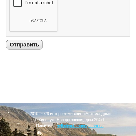
Отправить
© 2010–2026 интернет-магазин «Автомандры»
г. Киев, ул. Борщаговская, дом 204к1
Пишите на
hello@automandry.com.ua