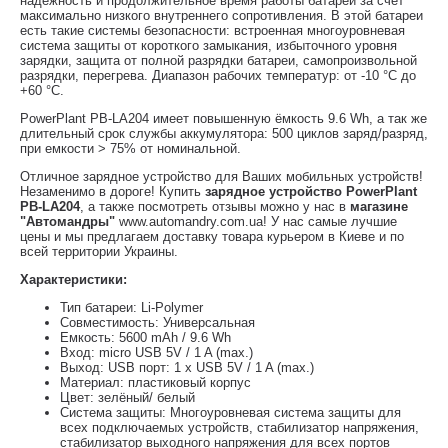
надежность и продолжительное время работы батареи за счет
максимально низкого внутреннего сопротивления. В этой батареи
есть такие системы безопасности: встроенная многоуровневая
система защиты от короткого замыкания, избыточного уровня
зарядки, защита от полной разрядки батареи, самопроизвольной
разрядки, перегрева. Диапазон рабочих температур: от -10 °С до
+60 °С.
PowerPlant PB-LA204 имеет повышенную ёмкость 9.6 Wh, а так же
длительный срок службы аккумулятора: 500 циклов заряд/разряд,
при емкости > 75% от номинальной.
Отличное зарядное устройство для Ваших мобильных устройств!
Незаменимо в дороге! Купить
зарядное устройство PowerPlant
PB-LA204
, а также посмотреть отзывы можно у нас в
магазине
"Автомандры"
www.automandry.com.ua! У нас самые лучшие
цены и мы предлагаем доставку товара курьером в Киеве и по
всей территории Украины.
Характеристики:
Тип батареи: Li-Polymer
Совместимость: Универсальная
Емкость: 5600 mAh / 9.6 Wh
Вход: micro USB 5V / 1 A (max.)
Выход: USB порт: 1 x USB 5V / 1 A (max.)
Материал: пластиковый корпус
Цвет: зелёный/ белый
Система защиты: Многоуровневая система защиты для
всех подключаемых устройств, стабилизатор напряжения,
стабилизатор выходного напряжения для всех портов