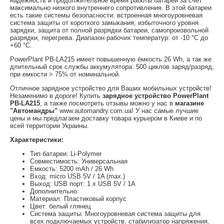
надежность и продолжительное время работы батареи за счет
максимально низкого внутреннего сопротивления. В этой батареи
есть такие системы безопасности: встроенная многоуровневая
система защиты от короткого замыкания, избыточного уровня
зарядки, защита от полной разрядки батареи, самопроизвольной
разрядки, перегрева. Диапазон рабочих температур: от -10 °С до
+60 °С.
PowerPlant PB-LA215 имеет повышенную ёмкость 26 Wh, а так же
длительный срок службы аккумулятора: 500 циклов заряд/разряд,
при емкости > 75% от номинальной.
Отличное зарядное устройство для Ваших мобильных устройств!
Незаменимо в дороге! Купить
зарядное устройство PowerPlant
PB-LA215
, а также посмотреть отзывы можно у нас в
магазине
"Автомандры"
www.automandry.com.ua! У нас самые лучшие
цены и мы предлагаем доставку товара курьером в Киеве и по
всей территории Украины.
Характеристики:
Тип батареи: Li-Polymer
Совместимость: Универсальная
Емкость: 5200 mAh / 26 Wh
Вход: micro USB 5V / 1A (max.)
Выход: USB порт: 1 x USB 5V / 1A
Дополнительно:
Материал: Пластиковый корпус
Цвет: белый глянец
Система защиты: Многоуровневая система защиты для
всех подключаемых устройств, стабилизатор напряжения,