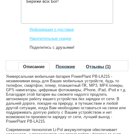
Бережи всіх Бог!
Производитель:
PowerPlant
Код товара:
PPLA215
199 грн.
Нет в наличии
,
Информация о доставке
Накопительные скидки
Поделитесь с друзьями!
Описание
Похожие
Отзывы (1)
Универсальная мобильная батарея PowerPlant PB-LA215 -
незаменимая вещь для Ваших мобильных устройств, будь то
телефон, смартфон, плеер, планшетный ПК, MP3, MP4 плееры,
GPS навигаторы, цифровые фотокамеры, iPhone, iPad, iPod и т.д.
Благодаря этой батарее вы сможете надолго продлить
автономную работу вашего устройства без зарядки от сети. В
дальней дороге, поездке на природу, в путешествии и любой
другой ситуации, когда Вам необходимо оставаться на связи или
поддерживать долгую работу с Вашим устройством и нет
возможности произвести зарядку от сети, лучший выход -
PowerPlant PB-LA215.
Современная технология Li-Pol аккумуляторов обеспечивает