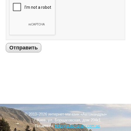
Отправить
© 2010–2026 интернет-магазин «Автомандры»
г. Киев, ул. Борщаговская, дом 204к1
Пишите на
hello@automandry.com.ua