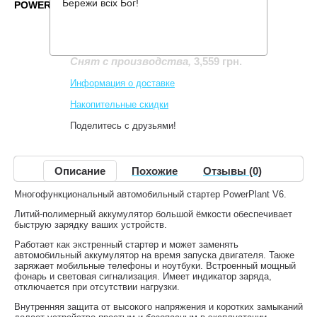
Бережи всіх Бог!
POWERPLANT V6
Производитель:
PowerPlant
Код товара:
DV00DV0010
3,559 грн.
Снят с производства
,
Информация о доставке
Накопительные скидки
Поделитесь с друзьями!
Описание
Похожие
Отзывы (0)
Многофункциональный автомобильный стартер PowerPlant V6.
Литий-полимерный аккумулятор большой ёмкости обеспечивает
быструю зарядку ваших устройств.
Работает как экстренный стартер и может заменять
автомобильный аккумулятор на время запуска двигателя. Также
заряжает мобильные телефоны и ноутбуки. Встроенный мощный
фонарь и световая сигнализация. Имеет индикатор заряда,
отключается при отсутствии нагрузки.
Внутренняя защита от высокого напряжения и коротких замыканий