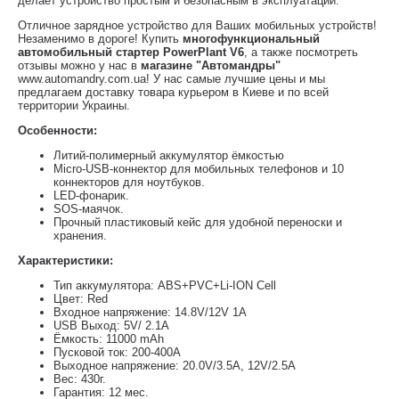
делает устройство простым и безопасным в эксплуатации.
Отличное зарядное устройство для Ваших мобильных устройств!
Незаменимо в дороге! Купить
многофункциональный
автомобильный стартер PowerPlant V6
, а также посмотреть
отзывы можно у нас в
магазине "Автомандры"
www.automandry.com.ua! У нас самые лучшие цены и мы
предлагаем доставку товара курьером в Киеве и по всей
территории Украины.
Особенности:
Литий-полимерный аккумулятор ёмкостью
Micro-USB-коннектор для мобильных телефонов и 10
коннекторов для ноутбуков.
LED-фонарик.
SOS-маячок.
Прочный пластиковый кейс для удобной переноски и
хранения.
Характеристики:
Тип аккумулятора: ABS+PVC+Li-ION Cell
Цвет: Red
Входное напряжение: 14.8V/12V 1А
USB Выход: 5V/ 2.1A
Ёмкость: 11000 mAh
Пусковой ток: 200-400A
Выходное напряжение: 20.0V/3.5A, 12V/2.5A
Вес: 430г.
Гарантия: 12 мес.