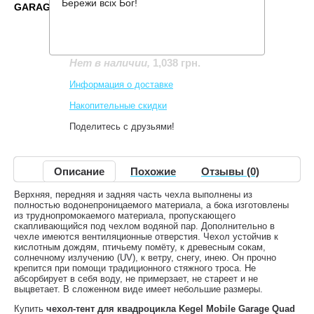
Бережи всіх Бог!
GARAGE QUAD S
Производитель:
Kegel Blazusiak
Код товара:
Mobile Garage Quad S
1,038 грн.
Нет в наличии
,
Информация о доставке
Накопительные скидки
Поделитесь с друзьями!
Описание
Похожие
Отзывы (0)
Верхняя, передняя и задняя часть чехла выполнены из
полностью водонепроницаемого материала, а бока изготовлены
из труднопромокаемого материала, пропускающего
скапливающийся под чехлом водяной пар. Дополнительно в
чехле имеются вентиляционные отверстия. Чехол устойчив к
кислотным дождям, птичьему помёту, к древесным сокам,
солнечному излучению (UV), к ветру, снегу, инею. Он прочно
крепится при помощи традиционного стяжного троса. Не
абсорбирует в себя воду, не примерзает, не стареет и не
выцветает. В сложенном виде имеет небольшие размеры.
Купить
чехол-тент для квадроцикла Kegel Mobile Garage Quad