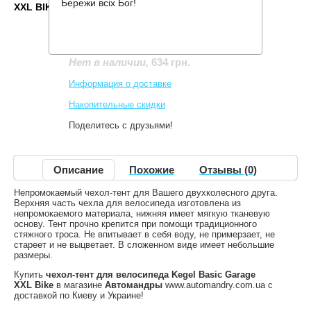
Бережи всіх Бог!
XXL BIKE
Производитель:
Kegel Blazusiak
Код товара:
Basic Garage XXL Bike
634 грн.
Нет в наличии
,
Информация о доставке
Накопительные скидки
Поделитесь с друзьями!
Описание
Похожие
Отзывы (0)
Непромокаемый чехол-тент для Вашего двухколесного друга.
Верхняя часть чехла для велосипеда изготовлена из
непромокаемого материала, нижняя имеет мягкую тканевую
основу. Тент прочно крепится при помощи традиционного
стяжного троса. Не впитывает в себя воду, не примерзает, не
стареет и не выцветает. В сложенном виде имеет небольшие
размеры.
Купить
чехол-тент для велосипеда Kegel Basic Garage
XXL Bike
в магазине
Автомандры
www.automandry.com.ua с
доставкой по Киеву и Украине!