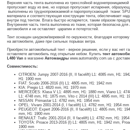
Верхняя часть тента выполнена из трехслойной водонепроницаемой 
пропускает воду из вне, но хорошо пропускает испарения, образующ
выполнены из труднопромокаемой и паропропускающей ткани: SP
материала и соответствующая конструкции тента, обеспечивает н
внутри под тентом. Влага быстро испаряется, таким образом преду
Внутренняя часть тента выполнена из ткани, которая безопасна для
автомобиля и не оставляет царапин и потертостей.
Тент оснащен шнурком/веревкой по окружности, благодаря которому
на автомобиле, даже при сильных порывах ветра.
Приобрести автомобильный тент - верное решение, если у вас нет г
оставляете автомобиль под открытым небом. Купить
тент автомоби
L480 Van
в магазине
Автомандры
www.automandry.com.ua с доставк
Совместимость:
CITROEN: Jumpy 2007-2016 (II, II facelift) L1: 4085 mm, H1: 1
H1: 1900 mm
FIAT: Scudo 2006-2016 (II) L1: 4805 mm, H1: 1942 mm
KIA: Pregio L1: 4820 mm, H1: 1970 mm
MERCEDES: Klasa V L1: 4895 mm, H1: 1880 mm, Viano L1: 4748
L1: 4748 mm, H1: 1875 mm, Vito с 2014 (III) L1: 4895 mm, H1: 
NISSAN: Primastar L1: 4782 mm, H1: 1954 mm
OPEL: Vivaro 2001-2014 (I, I facelift) L1: 4782 mm, H1: 1954 mm
PEUGEOT: Expert 2006-2016 (II, II facelift) L1: 4805 mm, H1: 19
mm, H1: 1900 mm
RENAULT: Trafic 2001-2014 (II, II facelift) L1: 4782 mm, H1: 195
TOYOTA: Proace 2013-2016 (I) L1: 4805 mm, H1: 1942 mm, Proac
1900 mm