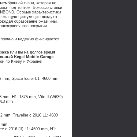
мембранной ткани, которая не
иеся под тентом. Боковые стенки
UNBOND. Особые характеристики
адлежащую циркуляцию воздуха
преждая образование ржавчины.
 лакокрасочного покрытия
 прочно и надежно фиксируется
аража или вы на долгое время
льный Kegel Mobile Garage
ой по Киеву и Украине!
942 mm, SpaceTourer L1: 4600 mm,
 mm, H1: 1875 mm, Vito II (W639)
1910 mm
42 mm, Traveller с 2016 L1: 4600
4 mm
e с 2016 (II) L1: 4600 mm, H1: