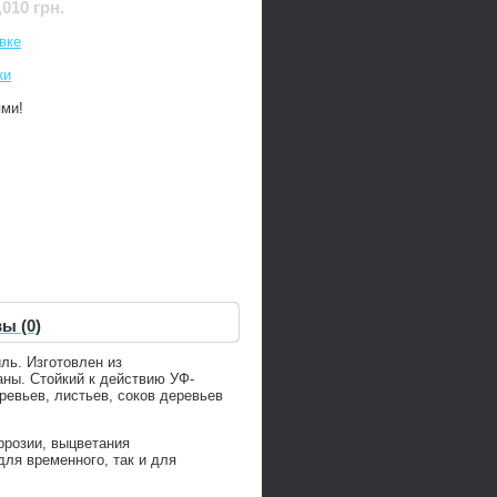
,010 грн.
вке
ки
ями!
ы (0)
ль. Изготовлен из
аны. Стойкий к действию УФ-
ревьев, листьев, соков деревьев
ррозии, выцветания
ля временного, так и для