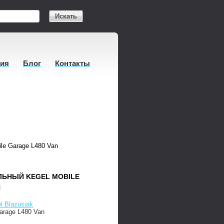
Искать
тия
Блог
Контакты
le Garage L480 Van
ЛЬНЫЙ KEGEL MOBILE
N
l Blazusiak
arage L480 Van