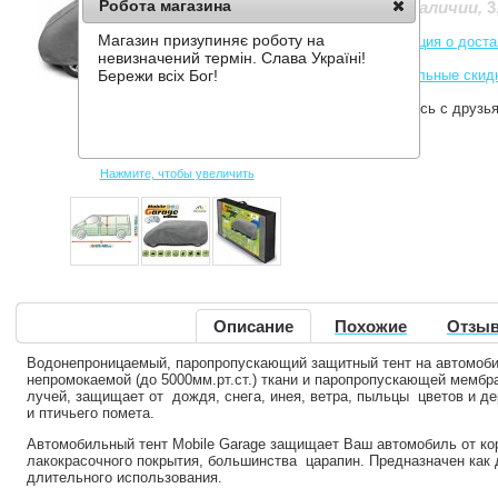
Робота магазина
3
Нет в наличии
,
Магазин призупиняє роботу на
Информация о доста
невизначений термін. Слава Україні!
Накопительные скид
Бережи всіх Бог!
Поделитесь с друзь
Нажмите, чтобы увеличить
Описание
Похожие
Отзыв
Водонепроницаемый, паропропускающий защитный тент на автомоби
непромокаемой (до 5000мм.рт.ст.) ткани и паропропускающей мембр
лучей, защищает от дождя, снега, инея, ветра, пыльцы цветов и де
и птичьего помета.
Автомобильный тент Mobile Garage защищает Ваш автомобиль от ко
лакокрасочного покрытия, большинства царапин. Предназначен как д
длительного использования.