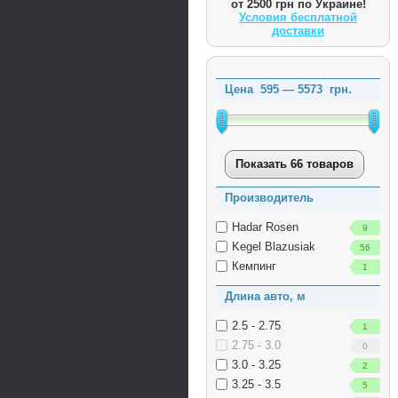
от 2500 грн по Украине!
Условия бесплатной
доставки
Цена
595
—
5573
грн.
Показать 66 товаров
Производитель
Hadar Rosen
9
Kegel Blazusiak
56
Кемпинг
1
Длина авто, м
2.5 - 2.75
1
2.75 - 3.0
0
3.0 - 3.25
2
3.25 - 3.5
5