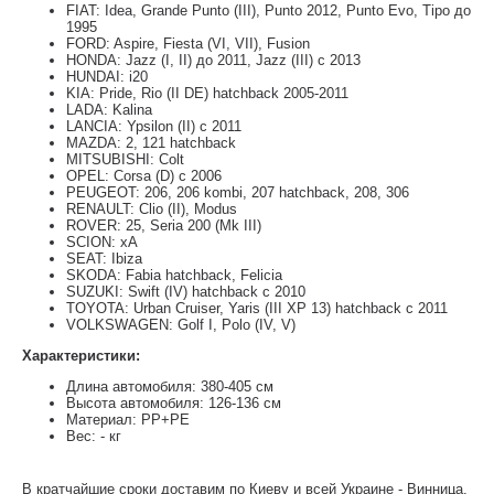
FIAT: Idea, Grande Punto (III), Punto 2012, Punto Evo, Tipo до
1995
FORD: Aspire, Fiesta (VI, VII), Fusion
HONDA: Jazz (I, II) до 2011, Jazz (III) с 2013
HUNDAI: i20
KIA: Pride, Rio (II DE) hatchback 2005-2011
LADA: Kalina
LANCIA: Ypsilon (II) с 2011
MAZDA: 2, 121 hatchback
MITSUBISHI: Colt
OPEL: Corsa (D) с 2006
PEUGEOT: 206, 206 kombi, 207 hatchback, 208, 306
RENAULT: Clio (II), Modus
ROVER: 25, Seria 200 (Mk III)
SCION: xA
SEAT: Ibiza
SKODA: Fabia hatchback, Felicia
SUZUKI: Swift (IV) hatchback с 2010
TOYOTA: Urban Cruiser, Yaris (III XP 13) hatchback с 2011
VOLKSWAGEN: Golf I, Polo (IV, V)
Характеристики:
Длина автомобиля: 380-405 см
Высота автомобиля: 126-136 см
Материал: РР+РЕ
Вес: - кг
В кратчайшие сроки доставим по Киеву и всей Украине - Винница,