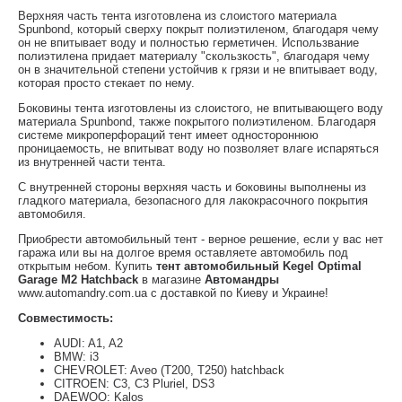
Верхняя часть тента изготовлена ​​из слоистого материала
Spunbond, который сверху покрыт полиэтиленом, благодаря чему
он не впитывает воду и полностью герметичен. Использвание
полиэтилена придает материалу "скользкость", благодаря чему
он в значительной степени устойчив к грязи и не впитывает воду,
которая просто стекает по нему.
Боковины тента изготовлены из слоистого, не впитывающего воду
материала Spunbond, также покрытого полиэтиленом. Благодаря
системе микроперфораций тент имеет одностороннюю
проницаемость, не впитыват воду но позволяет влаге испаряться
из внутренней части тента.
С внутренней стороны верхняя часть и боковины выполнены из
гладкого материала, безопасного для лакокрасочного покрытия
автомобиля.
Приобрести автомобильный тент - верное решение, если у вас нет
гаража или вы на долгое время оставляете автомобиль под
открытым небом. Купить
тент автомобильный Kegel Optimal
Garage M2 Hatchback
в магазине
Автомандры
www.automandry.com.ua с доставкой по Киеву и Украине!
Совместимость:
AUDI: A1, A2
BMW: i3
CHEVROLET: Aveo (T200, T250) hatchback
CITROEN: C3, C3 Pluriel, DS3
DAEWOO: Kalos