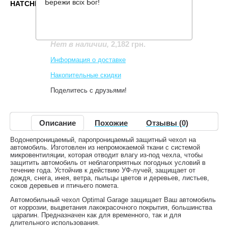
Бережи всіх Бог!
HATCHBACK
Производитель:
Kegel Blazusiak
Код товара:
Optimal Garage M2 Hatchback
2,182 грн.
Нет в наличии
,
Информация о доставке
Накопительные скидки
Поделитесь с друзьями!
Описание
Похожие
Отзывы (0)
Водонепроницаемый, паропроницаемый защитный чехол на
автомобиль. Изготовлен из непромокаемой ткани с системой
микровентиляции, которая отводит влагу из-под чехла, чтобы
защитить автомобиль от неблагоприятных погодных условий в
течение года. Устойчив к действию УФ-лучей, защищает от
дождя, снега, инея, ветра, пыльцы цветов и деревьев, листьев,
соков деревьев и птичьего помета.
Автомобильный чехол Optimal Garage защищает Ваш автомобиль
от коррозии, выцветания лакокрасочного покрытия, большинства
царапин. Предназначен как для временного, так и для
длительного использования.