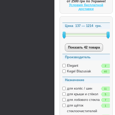
от 2500 грн по Украине!
Условия бесплатной
доставки
Цена
137
—
1214
грн.
Показать 42 товара
Производитель
Elegant
2
Kegel Blazusiak
40
Назначение
для колёс / шин
11
для крыши и стёкол
5
для лобового стекла
7
для щёток
1
стеклоочистителей