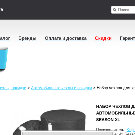
75
талог
Бренды
Оплата и доставка
Скидки
Гаран
ехлы, накидки
>
Автомобильные чехлы и накидки
>
Набор чехлов для х
НАБОР ЧЕХЛОВ Д
АВТОМОБИЛЬНЫХ
SEASON XL
Производитель:
Kege
Код товара:
4x Seas