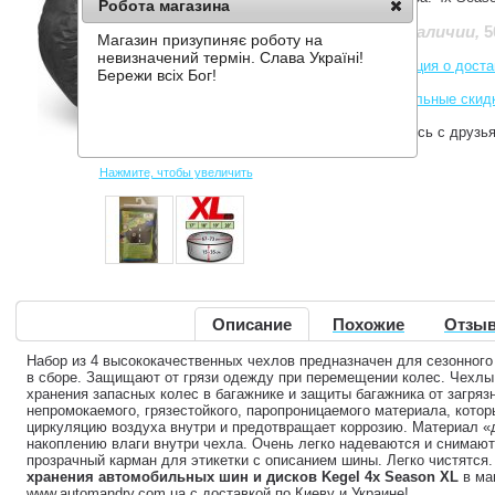
Робота магазина
5
Нет в наличии
,
Магазин призупиняє роботу на
невизначений термін. Слава Україні!
Информация о доста
Бережи всіх Бог!
Накопительные скид
Поделитесь с друзь
Нажмите, чтобы увеличить
Описание
Похожие
Отзыв
Набор из 4 высококачественных чехлов предназначен для сезонного
в сборе. Защищают от грязи одежду при перемещении колес. Чехлы
хранения запасных колес в багажнике и защиты багажника от загрязн
непромокаемого, грязестойкого, паропроницаемого материала, кото
циркуляцию воздуха внутри и предотвращает коррозию. Материал «
накоплению влаги внутри чехла. Очень легко надеваются и снимают
прозрачный карман для этикетки с описанием шины. Легко чистятся
хранения автомобильных шин и дисков Kegel 4x Season XL
в ма
www.automandry.com.ua с доставкой по Киеву и Украине!