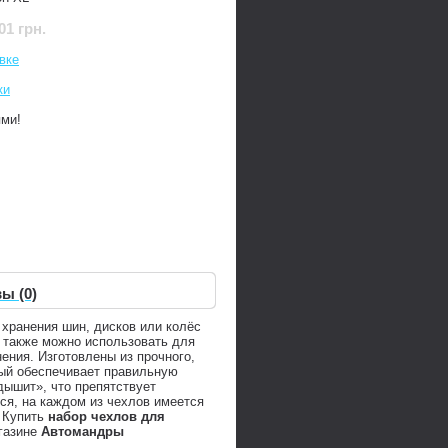
01 грн.
вке
ки
ями!
ы (0)
 хранения шин, дисков или колёс
 также можно использовать для
ения. Изготовлены из прочного,
рый обеспечивает правильную
дышит», что препятствует
ся, на каждом из чехлов имеется
. Купить
набор чехлов для
газине
Автомандры