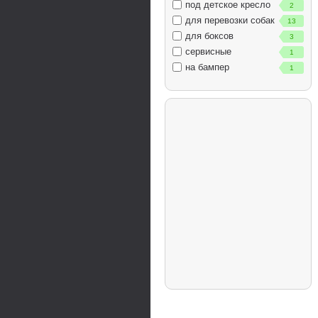
под детское кресло
2
для перевозки собак
13
для боксов
3
сервисные
1
на бампер
1