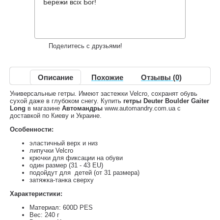
784 грн.
Нет в наличии
,
Бережи всіх Бог!
Информация о доставке
Накопительные скидки
Поделитесь с друзьями!
Описание
Похожие
Отзывы (0)
Универсальные гетры. Имеют застежки Velcro, сохранят обувь
сухой даже в глубоком снегу. Купить
гетры Deuter Boulder Gaiter
Long
в магазине
Автомандры
www.automandry.com.ua с
доставкой по Киеву и Украине.
Особенности:
эластичный верх и низ
липучки Velcro
крючки для фиксации на обуви
один размер (31 - 43 EU)
подойдут для детей (от 31 размера)
затяжка-танка сверху
Характеристики:
Материал: 600D PES
Вес: 240 г