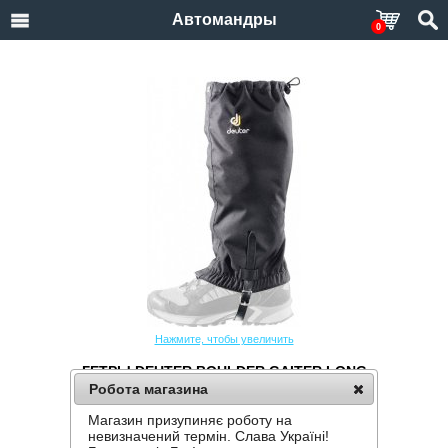
Автомандры
0
Нажмите, чтобы увеличить
ГЕТРЫ DEUTER BOULDER GAITER LONG
Робота магазина
Производитель:
Deuter
Код товара:
Boulder Gaiter Long
Магазин призупиняє роботу на
невизначений термін. Слава Україні!