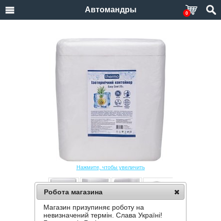
Автомандры
0
Нажмите, чтобы увеличить
Робота магазина
Магазин призупиняє роботу на
ТЕРМОБОКС THERMO EASY COOL 25L
невизначений термін. Слава Україні!