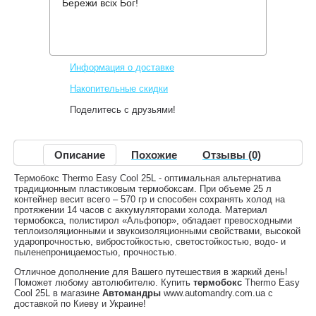
Бережи всіх Бог!
Производитель:
Thermo
Код товара:
Easy Cool 25
399 грн.
Нет в наличии
,
Информация о доставке
Накопительные скидки
Поделитесь с друзьями!
Описание
Похожие
Отзывы (0)
Термобокс Thermo Easy Cool 25L - оптимальная альтернатива
традиционным пластиковым термобоксам. При объеме 25 л
контейнер весит всего – 570 гр и способен сохранять холод на
протяжении 14 часов с аккумуляторами холода. Материал
термобокса, полистирол «Альфопор», обладает превосходными
теплоизоляционными и звукоизоляционными свойствами, высокой
ударопрочностью, вибростойкостью, светостойкостью, водо- и
пыленепроницаемостью, прочностью.
Отличное дополнение для Вашего путешествия в жаркий день!
Поможет любому автолюбителю. Купить
термобокс
Thermo Easy
Cool 25L в магазине
Автомандры
www.automandry.com.ua с
доставкой по Киеву и Украине!