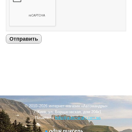
Отправить
© 2010–2026 интернет-магазин «Автомандры»
г. Киев, ул. Борщаговская, дом 204к1
Пишите на
hello@automandry.com.ua