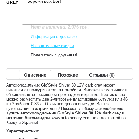
Бережи всіх Бог!
GREY
Производитель:
GioStyle
Код товара:
Shiver 30 - 12V dark grey
2,976 грн.
Нет в наличии
,
Информация о доставке
Накопительные скидки
Поделитесь с друзьями!
Описание
Похожие
Отзывы (0)
Автохолодильник Gio’Style Shiver 30 12V dark grey может
питаться от прикуривателя автомобиля. Высокая герметичность
обеспечивается резиновой прокладкой в крышке. Вертикально
можно разместить две 2-литровые пластиковые бутылки или 46
шт * ж/банок 0,33 л. Отличное дополнение для Вашего
путешествия в жаркий день! Поможет любому автолюбителю.
Купить
автохолодильник GioStyle Shiver 30 12V dark grey
в
магазине
Автомандры
www.automandry.com.ua с доставкой по
Киеву и Украине!
Характеристики: