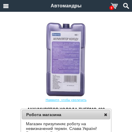
Автомандры
0
Нажмите, чтобы увеличить
АККУМУЛЯТОР ХОЛОДА THERMO 400
Робота магазина
Производитель:
Thermo
Код товара:
Thermo 400
Магазин призупиняє роботу на
невизначений термін. Слава Україні!