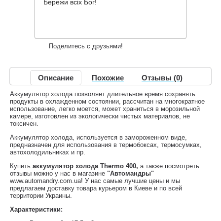
32 грн.
Нет в наличии
,
Бережи всіх Бог!
Информация о доставке
Накопительные скидки
Поделитесь с друзьями!
Описание
Похожие
Отзывы (0)
Аккумулятор холода позволяет длительное время сохранять
продукты в охлажденном состоянии, рассчитан на многократное
использование, легко моется, может храниться в морозильной
камере, изготовлен из экологически чистых материалов, не
токсичен.
Аккумулятор холода, используется в замороженном виде,
предназначен для использования в термобоксах, термосумках,
автохолодильниках и пр.
Купить
аккумулятор холода Thermo 400,
а также посмотреть
отзывы можно у нас в магазине
"Автомандры"
www.automandry.com.ua! У нас самые лучшие цены и мы
предлагаем доставку товара курьером в Киеве и по всей
территории Украины.
Характеристики: