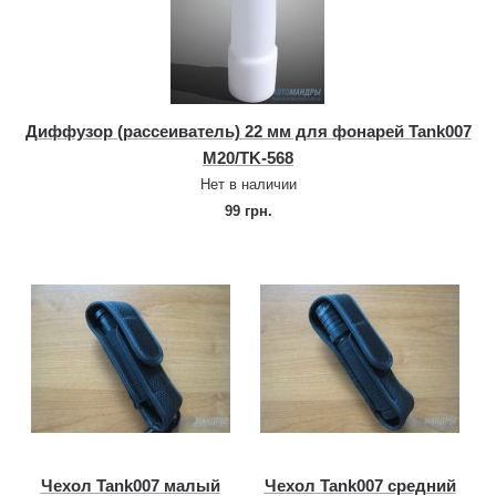
Диффузор (рассеиватель) 22 мм для фонарей Tank007
M20/TK‑568
Нет в наличии
99 грн.
Чехол Tank007 малый
Чехол Tank007 средний