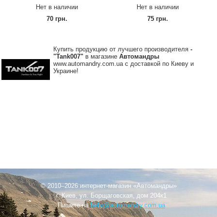
Нет в наличии
Нет в наличии
70 грн.
75 грн.
Купить продукцию от лучшего производителя
-
"Tank007"
в магазине
Автомандры
www.automandry.com.ua с доставкой по Киеву и
Украине!
© 2010–2026 интернет-магазин «Автомандры»
г. Киев, ул. Борщаговская, дом 204к1
Пишите на
hello@automandry.com.ua