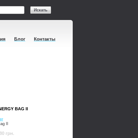
Искать
тия
Блог
Контакты
ERGY BAG II
er
ag II
80 грн.