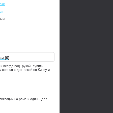
вке
ки
ями!
ы (0)
и всегда под рукой. Купить
.com.ua с доставкой по Киеву и
иксации на раме и один – для