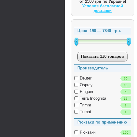
от 2500 грн по Украине!
Условия бесплатной
доставки
Цена
196
—
7840
грн.
Показать 130 товаров
Производитель
Deuter
60
Osprey
46
Pinguin
5
Terra Incognita
15
Trimm
3
Turbat
1
Рюкзаки по применению
Рюкзаки
100