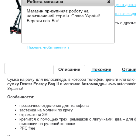
Робота магазина
Информация о доста
Магазин призупиняє роботу на
Накопительные скид
невизначений термін. Слава Україні!
Бережи всіх Бог!
Поделитесь с друзь
Нажмите, чтобы увеличить
Описание
Похожие
Отзыв
Сумка на раму для велосипеда, в которой телефон, деньги или ключ
сумку Deuter Energy Bag II
в магазине
Автомандры
www.automandry
Украине!
Особенности:
прозрачное отделение для телефона
застежка на молнии по кругу
отражатели 3M
крепится с помощью трех ремешков с липучками: два – для ф
фиксации на рулевой колонке
PFC free