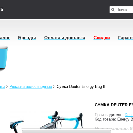
75
талог
Бренды
Оплата и доставка
Скидки
Гаран
мки
>
Рюкзаки велосипедные
>
Сумка Deuter Energy Bag II
СУМКА DEUTER EN
Производитель:
Deut
Код товара:
Energy B
9
Нет в наличии
,