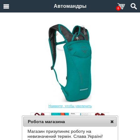
Автомандры
0
Нажмите, чтобы увеличить
Робота магазина
Магазин призупиняє роботу на
РЮКЗАК OSPREY KITSUMA 1.5
невизначений термін. Слава Україні!