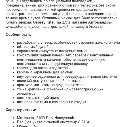
оснащен отделением со специальной подкладкой,
предназначенным для хранения очков или телефона без риска
повреждения, а также точкой крепления фонарика или
светоотражающих элементов для безопасного передвижения в
темное время суток. Отличный рюкзак для Вашего путешествия!
Купить
рюкзак Osprey Kitsuma 1.5
в магазине
Автомандры
www.automandry.com.ua с доставкой по Киеву и Украине.
Особенности:
разработан с учетом особенностей строения женского тела
обтекаемый дизайн
хорошо вентилируемые плечевые лямки
конструкция задней панели AirScapeТМ с центральным
вентиляционным каналом, обеспечивает отличную
вентиляцию спины и идеальную посадку
карман для очков и гаджетов
карман с карабином для ключей
внутреннее отделение для резервуара питьевой системы
внешний доступ к питьевой системе
пряжка с магнитом на грудной стяжке
точка крепления фонарика или светоотражающих
элементов
светоотражающий принт
питьевая система в комплект не входит
Характеристики:
Материал: 210D Poly Honeycomb
Вес (без учета питьевой системы): 0.21 кг
Объем: 1.5 л