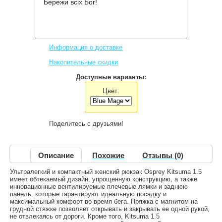
Бережи всіх Бог!
Производитель:
Osprey
Код товара:
Kitsuma 1.5
1,651 грн.
Нет в наличии
,
Информация о доставке
Накопительные скидки
Доступные варианты:
Цвет:
Поделитесь с друзьями!
Описание
Похожие
Отзывы (0)
Ультралегкий и компактный женский рюкзак Osprey Kitsuma 1.5
имеет обтекаемый дизайн, упрощенную конструкцию, а также
инновационные вентилируемые плечевые лямки и заднюю
панель, которые гарантируют идеальную посадку и
максимальный комфорт во время бега. Пряжка с магнитом на
грудной стяжке позволяет открывать и закрывать ее одной рукой,
не отвлекаясь от дороги. Кроме того, Kitsuma 1.5