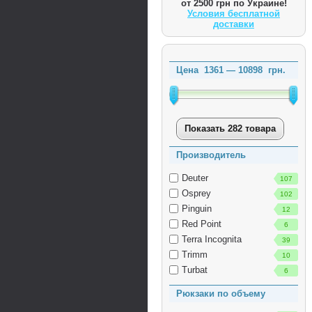
от 2500 грн по Украине!
Условия бесплатной
доставки
Цена
1361
—
10898
грн.
Показать 282 товара
Производитель
Deuter
107
Osprey
102
Pinguin
12
Red Point
6
Terra Incognita
39
Trimm
10
Turbat
6
Рюкзаки по объему