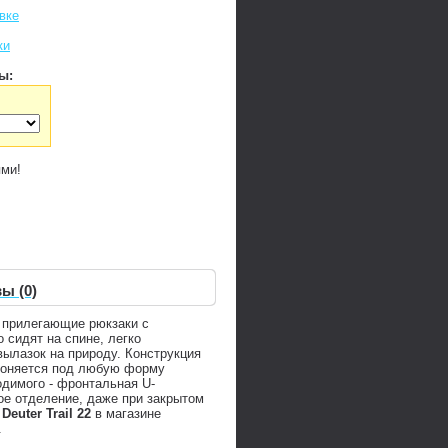
вке
ки
ы:
ями!
ы (0)
о прилегающие рюкзаки с
 сидят на спине, легко
ылазок на природу. Конструкция
одгоняется под любую форму
одимого - фронтальная U-
ое отделение, даже при закрытом
Deuter Trail 22
в магазине
.