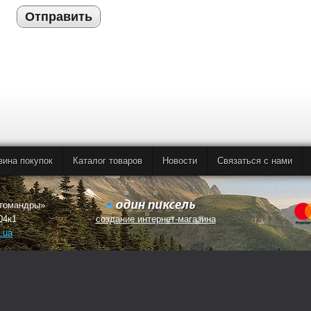
Отправить
зина покупок
Каталог товаров
Новости
Связаться с нами
втомандры»
04к1
создание интернет-магазина
.ua