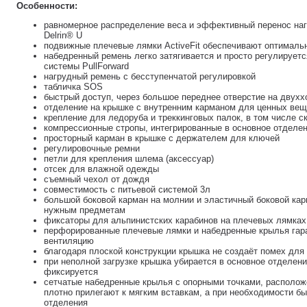
Особенности:
равномерное распределение веса и эффективный перенос наг
Delrin® U
подвижные плечевые лямки ActiveFit обеспечивают оптимал
набедренный ремень легко затягивается и просто регулирует
системы PullForward
нагрудный ремень с бесступенчатой регулировкой
табличка SOS
быстрый доступ, через большое переднее отверстие на двух
отделение на крышке с внутренним карманом для ценных ве
крепление для ледоруба и треккинговых палок, в том числе 
компрессионные стропы, интегрированные в основное отделе
просторный карман в крышке с держателем для ключей
регулировочные ремни
петли для крепления шлема (аксессуар)
отсек для влажной одежды
съемный чехол от дождя
совместимость с питьевой системой 3л
большой боковой карман на молнии и эластичный боковой кар
нужным предметам
фиксаторы для альпинистских карабинов на плечевых лямках
перфорированные плечевые лямки и набедренные крылья га
вентиляцию
благодаря плоской конструкции крышка не создаёт помех для 
при неполной загрузке крышка убирается в основное отделе
фиксируется
сетчатые набедренные крылья с опорными точками, располож
плотно прилегают к мягким вставкам, а при необходимости б
отделения