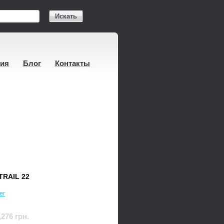
Искать
тия
Блог
Контакты
RAIL 22
er
,276 грн.