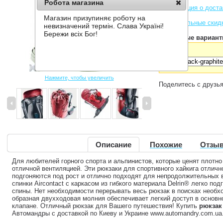
Робота магазина
Информация о доста
Магазин призупиняє роботу на
Накопительные скид
невизначений термін. Слава Україні!
Бережи всіх Бог!
Доступные вариант
Цвет:
Нажмите, чтобы увеличить
Поделитесь с друзь
Описание
Похожие
Отзыв
Для любителей горного спорта и альпинистов, которые ценят плотн
отличной вентиляцией. Эти рюкзаки для спортивного хайкига отлично
подгоняются под рост и отлично подходят для непродолжительных в
спинки Aircontact с каркасом из гибкого материала Delrin® легко п
спины. Нет необходимости перерывать весь рюкзак в поисках необх
образная двухходовая молния обеспечивает легкий доступ в основн
клапане. Отличный рюкзак для Вашего путешествия! Купить
рюкзак 
Автомандры с доставкой по Киеву и Украине www.automandry.com.ua