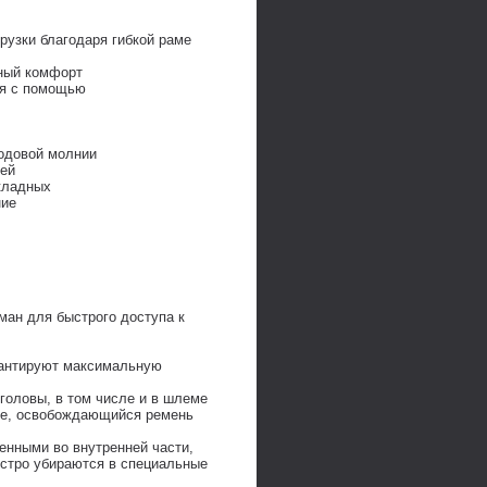
рузки благодаря гибкой раме
ьный комфорт
ся с помощью
ходовой молнии
щей
складных
ние
ман для быстрого доступа к
рантируют максимальную
головы, в том числе и в шлеме
ние, освобождающийся ремень
енными во внутренней части,
ыстро убираются в специальные