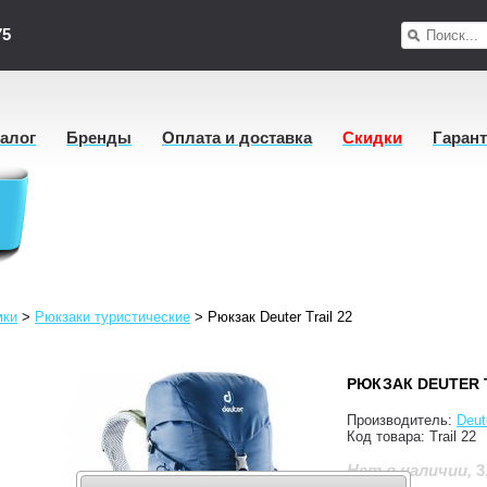
75
талог
Бренды
Оплата и доставка
Скидки
Гаран
мки
>
Рюкзаки туристические
>
Рюкзак Deuter Trail 22
РЮКЗАК DEUTER T
Производитель:
Deut
Код товара:
Trail 22
3
Нет в наличии
,