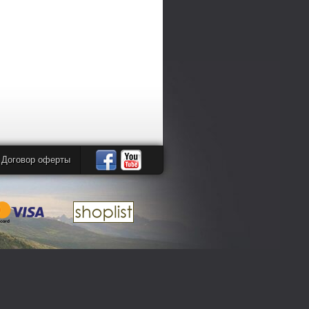
Договор оферты
Автомандры
Автомандры
в
в
Facebook
YouTube