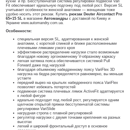
кухни и пр. Бесступенчатая система регулировки подвески Vari
Fit обеспечивает идеальную подгонку под любой рост. Версия SL
учитывает особенности женской анатомии — женщинам тоже
удобно носить этот рюкзак. Купить
рюкзак Deuter Aircontact Pro
65+15 SL
в магазине
Автомандры
с доставкой по Киеву и
Украине www.automandry.com.ua.
Особенности:
специальная версия SL, адаптированная к женской
анатомии, с короткой спинкой и ближе расположенными
плечевыми лямками узкого кроя
эффективное распределение нагрузки стало возможным
благодаря новому эргономичному V-образному каркасу
легкая затяжка пояса обеспечивается системой Pull
Forward даже под нагрузой
благодаря объемному набедренному поясу VariFlex 3D
нагрузка на бедра распределяется равномерно, вы меньше
устаете
передний вырез на крыльях набедренного пояса VariFlex
позволяет избежать потертостей
подвижная система плечевых лямок ActiveFit адаптируется
к любой фигуре
идеально подходит под любой рост, регулируется одним
щелчком открытой пряжки бесступенчатой системы
регулировки VariSlide
нагрудная стропа с плавной регулировкой
регулятор нагрузки с двумя точками крепления на разных
высотах
легкий и широкий фронтальный доступ в основное