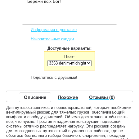
Бережи всіх Бог!
Производитель:
Deuter
Код товара:
Aircontact Pro 65+15 SL
9,044 грн.
Нет в наличии
,
Информация о доставке
Накопительные скидки
Доступные варианты:
Цвет:
Поделитесь с друзьями!
Описание
Похожие
Отзывы (0)
Для путешественников и первооткрывателей, которым необходим
вентилируемый рюкзак для тяжёлых грузов, обеспечивающий
комфорт и свободу движений. Объема достаточно, чтобы взять
все, что нужно. Простая и надежная конструкция подвесной
системы отлично распределяет нагрузку. Эти рюкзаки созданы
для многодневных путешествий в удаленных районах, где не
обойтись без полного набора бивачного снаряжения, походной