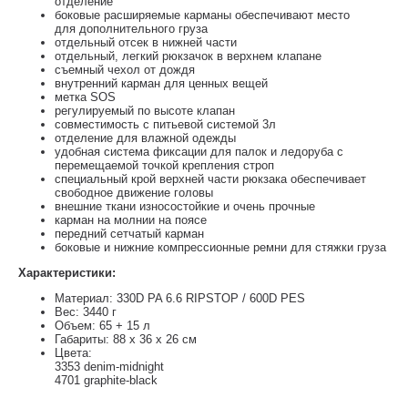
отделение
боковые расширяемые карманы обеспечивают место
для дополнительного груза
отдельный отсек в нижней части
отдельный, легкий рюкзачок в верхнем клапане
съемный чехол от дождя
внутренний карман для ценных вещей
метка SOS
регулируемый по высоте клапан
совместимость с питьевой системой 3л
отделение для влажной одежды
удобная система фиксации для палок и ледоруба с
перемещаемой точкой крепления строп
специальный крой верхней части рюкзака обеспечивает
свободное движение головы
внешние ткани износостойкие и очень прочные
карман на молнии на поясе
передний сетчатый карман
боковые и нижние компрессионные ремни для стяжки груза
Характеристики:
Материал: 330D PA 6.6 RIPSTOP / 600D PES
Вес: 3440 г
Объем: 65 + 15 л
Габариты: 88 x 36 x 26 см
Цвета:
3353 denim-midnight
4701 graphite-black