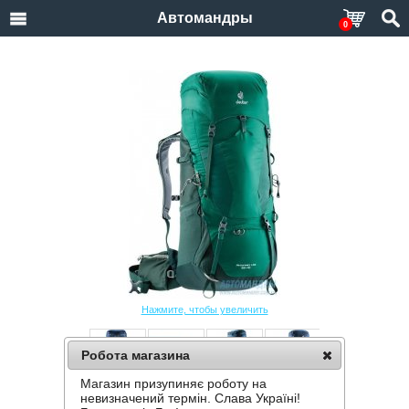
Автомандры
0
Нажмите, чтобы увеличить
Робота магазина
Магазин призупиняє роботу на
РЮКЗАК DEUTER AIRCONTACT LITE 65+10
невизначений термін. Слава Україні!