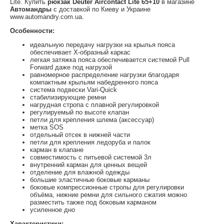
Lite. Купить
рюкзак Deuter Aircontact Lite 65+10
в магазине
Автомандры
с доставкой по Киеву и Украине
www.automandry.com.ua.
Особенности:
идеальную передачу нагрузки на крылья пояса
обеспечивает X-образный каркас
легкая затяжка пояса обеспечивается системой Pull
Forward даже под нагрузой
равномерное распределение нагрузки благодаря
компактным крыльям набедренного пояса
система подвески Vari-Quick
стабилизирующие ремни
нагрудная стропа с плавной регулировкой
регулируемый по высоте клапан
петли для крепления шлема (аксессуар)
метка SOS
отдельный отсек в нижней части
петли для крепления ледоруба и палок
карман в клапане
совместимость с питьевой системой 3л
внутренний карман для ценных вещей
отделение для влажной одежды
большие эластичные боковые карманы
боковые компрессионные стропы для регулировки
объёма, нижние ремни для сильного сжатия можно
разместить также под боковым карманом
усиленное дно
Характеристики: