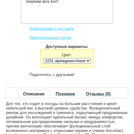
Бережи всіх Бог!
Производитель:
Deuter
Код товара:
Aircontact Lite 65+10
6,440 грн.
Нет в наличии
,
Информация о доставке
Накопительные скидки
Доступные варианты:
Цвет:
Поделитесь с друзьями!
Описание
Похожие
Отзывы (0)
Для тех, кто ходит в походы на большие расстояния и ценит
небольшой вес и высокий уровень удобства. Функциональный
рюкзак для восхождений и треккинга, подкупающий продуманным
дизайном. Он воплощает идеальный баланс между комфортом,
оптимальным распределением нагрузки и продуваемостью,
причём вентиляцию обеспечивает функциональный слой
вспененного материала с открытыми порами и спинка Aircontact