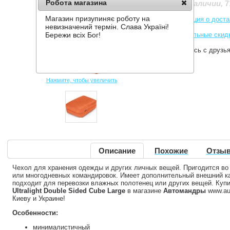
Робота магазина
7
Нет в наличии
,
Магазин призупиняє роботу на
Информация о доста
невизначений термін. Слава Україні!
Накопительные скид
Бережи всіх Бог!
Поделитесь с друзь
Нажмите, чтобы увеличить
Описание
Похожие
Отзыв
Чехол для хранения одежды и других личных вещей. Пригодится во
или многодневных командировок. Имеет дополнительный внешний ка
подходит для перевозки влажных полотенец или других вещей. Куп
Ultralight Double Sided Cube Large
в магазине
Автомандры
www.au
Киеву и Украине!
Особенности:
минималистичный