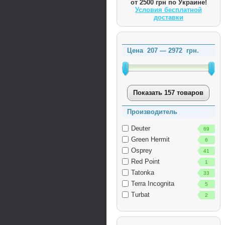
от 2500 грн по Украине!
Условия бесплатной
доставки
Цена
207
—
2972
грн.
Показать 157 товаров
Производитель
Deuter
69
Green Hermit
6
Osprey
41
Red Point
1
Tatonka
33
Terra Incognita
5
Turbat
2