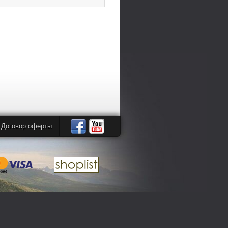
Договор оферты
Автомандры
Автомандры
в
в
Facebook
YouTube