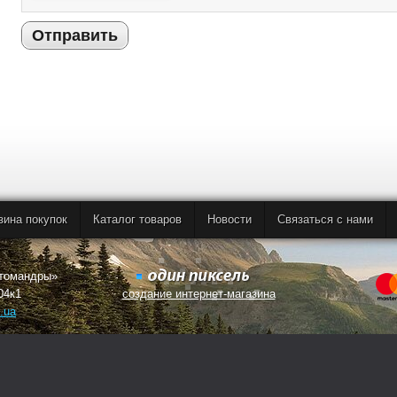
Отправить
зина покупок
Каталог товаров
Новости
Связаться с нами
втомандры»
04к1
создание интернет-магазина
.ua