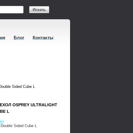
Искать
тия
Блог
Контакты
Double Sided Cube L
ХОЛ OSPREY ULTRALIGHT
BE L
ey
ht Double Sided Cube L