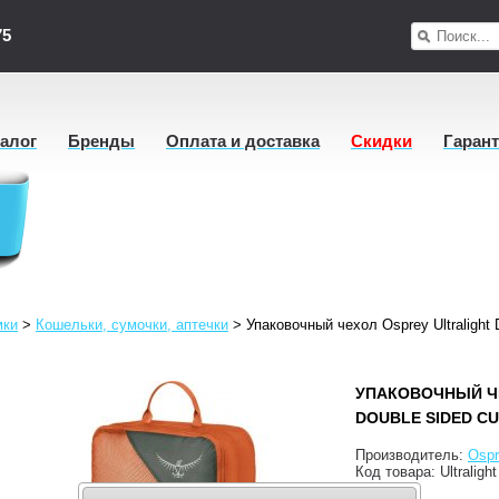
75
талог
Бренды
Оплата и доставка
Скидки
Гаран
мки
>
Кошельки, сумочки, аптечки
>
Упаковочный чехол Osprey Ultralight 
УПАКОВОЧНЫЙ ЧЕ
DOUBLE SIDED CU
Производитель:
Ospr
Код товара:
Ultralig