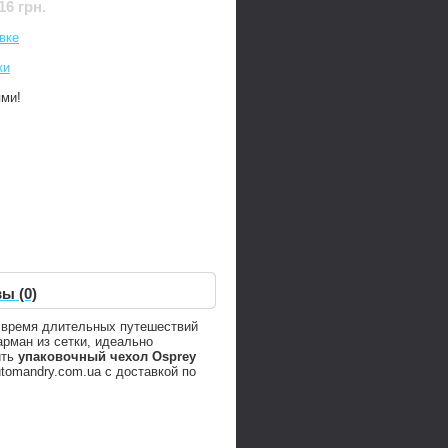
16 грн.
вке
ки
ями!
ы (0)
 время длительных путешествий
рман из сетки, идеально
ить
упаковочный чехол Osprey
tomandry.com.ua с доставкой по