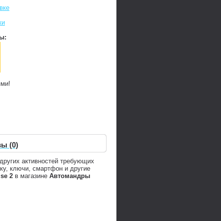
вке
ки
ы:
ями!
ы (0)
 других активностей требующих
ку, ключи, смартфон и другие
se 2
в магазине
Автомандры