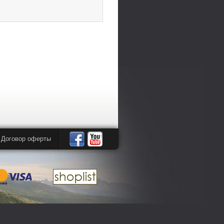
Договор оферты
Автомандры
Автомандры
в
в
Facebook
YouTube