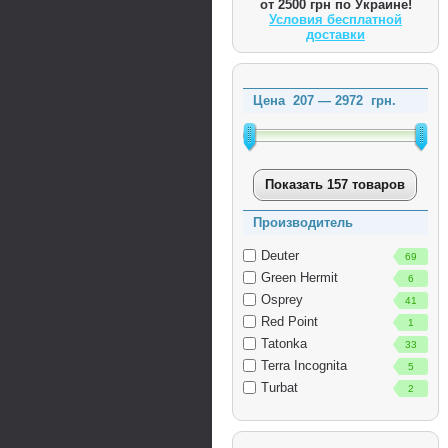
от 2500 грн по Украине!
Условия бесплатной
доставки
Цена
207
—
2972
грн.
Показать 157 товаров
Производитель
Deuter
69
Green Hermit
6
Osprey
41
Red Point
1
Tatonka
33
Terra Incognita
5
Turbat
2