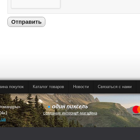
Отправить
зина покупок
Каталог товаров
Новости
Связаться с нами
втомандры»
04к1
создание интернет-магазина
.ua