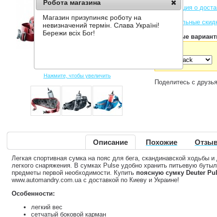
Робота магазина
Информация о доста
Магазин призупиняє роботу на
Накопительные скид
невизначений термін. Слава Україні!
Бережи всіх Бог!
Доступные вариант
Цвет:
Нажмите, чтобы увеличить
Поделитесь с друзь
Описание
Похожие
Отзыв
Легкая спортивная сумка на пояс для бега, скандинавской ходьбы и
легкого снаряжения. В сумках Pulse удобно хранить питьевую бутыл
предметы первой необходимости. Купить
поясную сумку Deuter Pul
www.automandry.com.ua с доставкой по Киеву и Украине!
Особенности:
легкий вес
сетчатый боковой карман