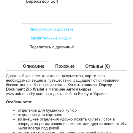
Бережи всіх Бог!
Производитель:
Osprey
Код товара:
Document Zip Wallet
1,357 грн.
Нет в наличии
,
Информация о доставке
Накопительные скидки
Поделитесь с друзьями!
Описание
Похожие
Отзывы (0)
Дорожный кошелек для денег, документов, карт и всех
необходимых вещей в путешествии. Защищает от считывания
бесконтактные банковские карты. Купить
кошелек Osprey
Document Zip Wallet
в магазине
Автомандры
www.automandry.com.ua с доставкой по Киеву и Украине.
Особенности:
отделение для бумажных купюр
отделение для карточек
во внешнее отделения удобно ложить билеты, стоя в
очереди на регистрацию в самолет или другие вещи, чтобы
были всегда под рукой
вставки из материала для дополнительной защиты