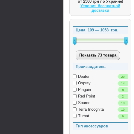
от 2500 грн по Украине!
Условия бесплатной
доставки
Цена
109
—
1658
грн.
Показать 73 товара
Производитель
Deuter
20
Osprey
14
Pinguin
8
Red Point
2
Source
13
Terra Incognita
10
Turbat
6
Тип аксессуаров