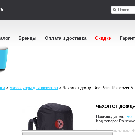
75
талог
Бренды
Оплата и доставка
Скидки
Гаран
мки
>
Аксессуары для рюкзаков
>
Чехол от дождя Red Point Raincover M
ЧЕХОЛ ОТ ДОЖДЯ
Производитель:
Red 
Код товара:
Raincov
4
Нет в наличии
,