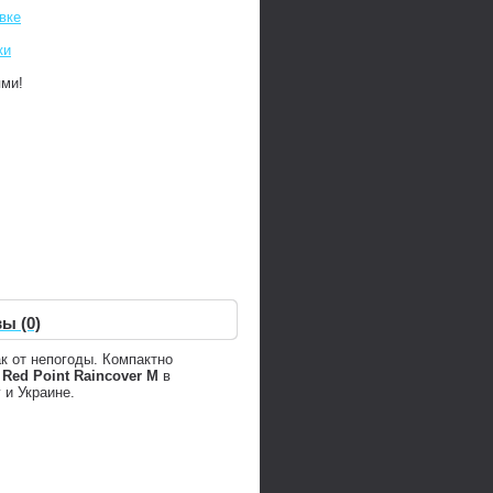
вке
ки
ями!
ы (0)
к от непогоды. Компактно
Red Point Raincover M
в
 и Украине.