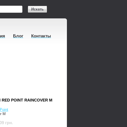
Искать
тия
Блог
Контакты
 RED POINT RAINCOVER M
Point
er M
09 грн.