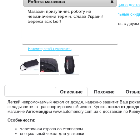
Робота магазина
Информация о доста
Магазин призупиняє роботу на
Накопительные скид
невизначений термін. Слава Україні!
Бережи всіх Бог!
Поделитесь с друзь
Нажмите, чтобы увеличить
Описание
Похожие
Отзыв
Легкий непромокаемый чехол от дождя, надежно защитит Ваш рюкза
складывается в транспортировочный чехол. Купить
чехол от дождя 
магазине
Автомандры
www.automandry.com.ua с доставкой по Киеву
Особенности:
эластичная стропа со стоппером
специальный чехол для упаковки