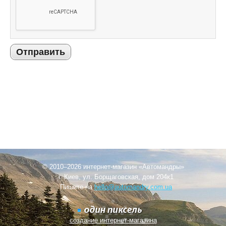
Отправить
© 2010–2026 интернет-магазин «Автомандры»
г. Киев, ул. Борщаговская, дом 204к1
Пишите на
hello@automandry.com.ua
создание интернет-магазина