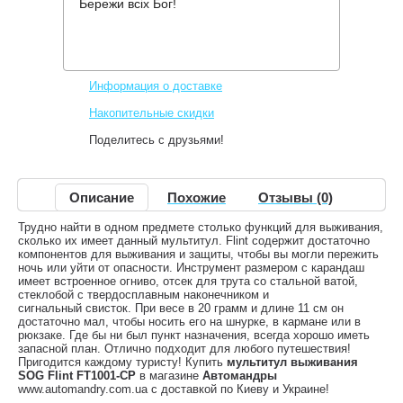
Бережи всіх Бог!
Производитель:
SOG
Код товара:
SOG FT1001-CP
667 грн.
Нет в наличии
,
Информация о доставке
Накопительные скидки
Поделитесь с друзьями!
Описание
Похожие
Отзывы (0)
Трудно найти в одном предмете столько функций для выживания,
сколько их имеет данный мультитул. Flint содержит достаточно
компонентов для выживания и защиты, чтобы вы могли пережить
ночь или уйти от опасности. Инструмент размером с карандаш
имеет встроенное огниво, отсек для трута со стальной ватой,
стеклобой с твердосплавным наконечником и
сигнальный свисток. При весе в 20 грамм и длине 11 см он
достаточно мал, чтобы носить его на шнурке, в кармане или в
рюкзаке. Где бы ни был пункт назначения, всегда хорошо иметь
запасной план. Отлично подходит для любого путешествия!
Пригодится каждому туристу! Купить
мультитул выживания
SOG Flint FT1001-CP
в магазине
Автомандры
www.automandry.com.ua с доставкой по Киеву и Украине!