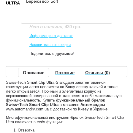
Бережи всіх Бог!
ULTRA
Производитель:
Swiss+Tech
Код товара:
ST10606ES
430 грн.
Нет в наличии
,
Информация о доставке
Накопительные скидки
Поделитесь с друзьями!
Описание
Похожие
Отзывы (0)
Swiss-Tech Smart Clip Ultra благодаря запатентованной
конструкции легко цепляется на Вашу связку ключей и также
легко открывается. Прочный и элегантный корпус из
нержавеющей полированной стали несет в себе максимальную
функциональность. Купить
функциональный брелок
Swiss+Tech Smart Clip Ultra
в магазине
Автомандры
www.automandry.com.ua с доставкой по Киеву и Украине!
Многофункциональный инструмент-брелок Swiss-Tech Smart Clip
Ultra включает в себя функции:
Отвертка