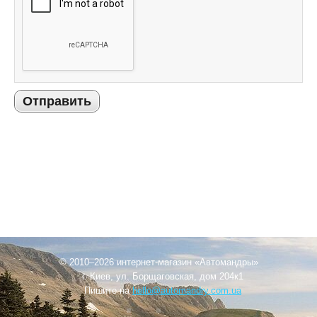
Отправить
© 2010–2026 интернет-магазин «Автомандры»
г. Киев, ул. Борщаговская, дом 204к1
Пишите на
hello@automandry.com.ua