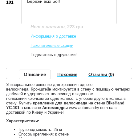
Бережи всіх Бог!
101
Производитель:
BikeHand
Код товара:
YC-101
223 грн.
Нет в наличии
,
Информация о доставке
Накопительные скидки
Поделитесь с друзьями!
Описание
Похожие
Отзывы (0)
Универсальное решение для хранения одного
велосипеда. Кронштейн монтируется в стену с помощью четырех
дюбелей и удерживает велосипед в заданном
положении крючком за одно колесо, с упором другого колеса в
стену. Купить
крепление для велосипеда на стену BikeHand
YC-101
в магазине
Автомандры
www.automandry.com.ua с
доставкой по Киеву и Украине!
Характеристики:
Грузоподъемость: 25 кг
Способ крепления: к стене