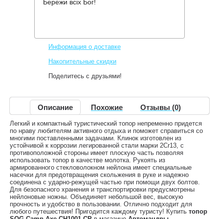
Бережи всіх Бог!
Производитель:
SOG
Код товара:
SOG CH1001-CP
2,320 грн.
Нет в наличии
,
Информация о доставке
Накопительные скидки
Поделитесь с друзьями!
Описание
Похожие
Отзывы (0)
Легкий и компактный туристический топор непременно придется
по нраву любителям активного отдыха и поможет справиться со
многими поставленными задачами. Клинок изготовлен из
устойчивой к коррозии легированной стали марки 2Cr13, с
противоположной стороны имеет плоскую часть позволяя
использовать топор в качестве молотка. Рукоять из
армированного стекловолокном нейлона имеет специальные
насечки для предотвращения скольжения в руке и надежно
соединена с ударно-режущей частью при помощи двух болтов.
Для безопасного хранения и транспортировки предусмотрены
нейлоновые ножны. Объединяет небольшой вес, высокую
прочность и удобство в пользовании. Отлично подходит для
любого путешествия! Пригодится каждому туристу! Купить
топор
SOG Camp Axe CH1001-CP
в магазине
Автомандры