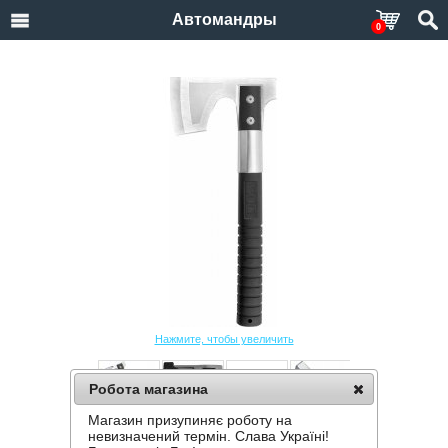
Автомандры
0
Нажмите, чтобы увеличить
Робота магазина
Магазин призупиняє роботу на
ТОПОР SOG CAMP AXE CH1001-CP
невизначений термін. Слава Україні!