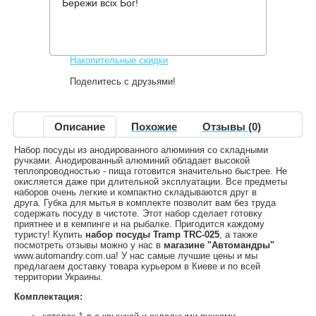
Бережи всіх Бог!
812 грн.
Нет в наличии
,
Информация о доставке
Накопительные скидки
Поделитесь с друзьями!
Описание
Похожие
Отзывы (0)
Набор посуды из анодированного алюминия со складными
ручками. Анодированный алюминий обладает высокой
теплопроводностью - пища готовится значительно быстрее. Не
окисляется даже при длительной эксплуатации. Все предметы
наборов очень легкие и компактно складываются друг в
друга. Губка для мытья в комплекте позволит вам без труда
содержать посуду в чистоте. Этот набор сделает готовку
приятнее и в кемпинге и на рыбалке. Пригодится каждому
туристу! Купить
набор посуды Tramp TRC-025
, а также
посмотреть отзывы можно у нас в
магазине "Автомандры"
www.automandry.com.ua! У нас самые лучшие цены и мы
предлагаем доставку товара курьером в Киеве и по всей
территории Украины.
Комплектация: