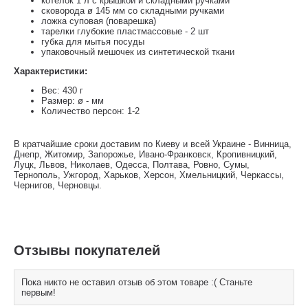
котелок 1 л с крышкой и складными ручками
сковорода ø 145 мм со складными ручками
ложка суповая (поварешка)
тарелки глубокие пластмассовые - 2 шт
губка для мытья посуды
упаковочный мешочек из синтетической ткани
Характеристики:
Вес: 430 г
Размер: ø - мм
Количество персон: 1-2
В кратчайшие сроки доставим по Киеву и всей Украине - Винница,
Днепр, Житомир, Запорожье, Ивано-Франковск, Кропивницкий,
Луцк, Львов, Николаев, Одесса, Полтава, Ровно, Сумы,
Тернополь, Ужгород, Харьков, Херсон, Хмельницкий, Черкассы,
Чернигов, Черновцы.
Отзывы покупателей
Пока никто не оставил отзыв об этом товаре :( Станьте
первым!