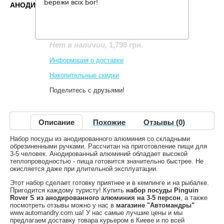
Бережи всіх Бог!
АНОДИРОВАННОГО АЛЮМИНИЯ НА 3-5 ПЕРСОН
Производитель:
Pinguin
Код товара:
Rover S
1,798 грн.
Нет в наличии
,
Информация о доставке
Накопительные скидки
Поделитесь с друзьями!
Описание
Похожие
Отзывы (0)
Набор посуды из анодированного алюминия со складными
обрезиненными ручками. Рассчитан на приготовление пищи для
3-5 человек. Анодированный алюминий обладает высокой
теплопроводностью - пища готовится значительно быстрее. Не
окисляется даже при длительной эксплуатации.
Этот набор сделает готовку приятнее и в кемпинге и на рыбалке.
Пригодится каждому туристу! Купить
набор посуды Pinguin
Rover S из анодированного алюминия на 3-5 персон
, а также
посмотреть отзывы можно у нас в
магазине "Автомандры"
www.automandry.com.ua! У нас самые лучшие цены и мы
предлагаем доставку товара курьером в Киеве и по всей